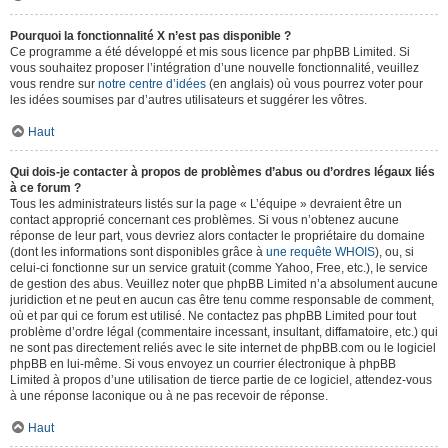
Pourquoi la fonctionnalité X n’est pas disponible ?
Ce programme a été développé et mis sous licence par phpBB Limited. Si
vous souhaitez proposer l’intégration d’une nouvelle fonctionnalité, veuillez
vous rendre sur
notre centre d’idées
(en anglais) où vous pourrez voter pour
les idées soumises par d’autres utilisateurs et suggérer les vôtres.
Haut
Qui dois-je contacter à propos de problèmes d’abus ou d’ordres légaux liés
à ce forum ?
Tous les administrateurs listés sur la page « L’équipe » devraient être un
contact approprié concernant ces problèmes. Si vous n’obtenez aucune
réponse de leur part, vous devriez alors contacter le propriétaire du domaine
(dont les informations sont disponibles grâce à
une requête WHOIS
), ou, si
celui-ci fonctionne sur un service gratuit (comme Yahoo, Free, etc.), le service
de gestion des abus. Veuillez noter que phpBB Limited n’a absolument aucune
juridiction et ne peut en aucun cas être tenu comme responsable de comment,
où et par qui ce forum est utilisé. Ne contactez pas phpBB Limited pour tout
problème d’ordre légal (commentaire incessant, insultant, diffamatoire, etc.) qui
ne sont pas directement reliés avec le site internet de phpBB.com ou le logiciel
phpBB en lui-même. Si vous envoyez un courrier électronique à phpBB
Limited à propos d’une utilisation de tierce partie de ce logiciel, attendez-vous
à une réponse laconique ou à ne pas recevoir de réponse.
Haut