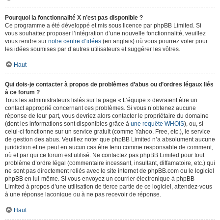
Pourquoi la fonctionnalité X n’est pas disponible ?
Ce programme a été développé et mis sous licence par phpBB Limited. Si
vous souhaitez proposer l’intégration d’une nouvelle fonctionnalité, veuillez
vous rendre sur
notre centre d’idées
(en anglais) où vous pourrez voter pour
les idées soumises par d’autres utilisateurs et suggérer les vôtres.
Haut
Qui dois-je contacter à propos de problèmes d’abus ou d’ordres légaux liés
à ce forum ?
Tous les administrateurs listés sur la page « L’équipe » devraient être un
contact approprié concernant ces problèmes. Si vous n’obtenez aucune
réponse de leur part, vous devriez alors contacter le propriétaire du domaine
(dont les informations sont disponibles grâce à
une requête WHOIS
), ou, si
celui-ci fonctionne sur un service gratuit (comme Yahoo, Free, etc.), le service
de gestion des abus. Veuillez noter que phpBB Limited n’a absolument aucune
juridiction et ne peut en aucun cas être tenu comme responsable de comment,
où et par qui ce forum est utilisé. Ne contactez pas phpBB Limited pour tout
problème d’ordre légal (commentaire incessant, insultant, diffamatoire, etc.) qui
ne sont pas directement reliés avec le site internet de phpBB.com ou le logiciel
phpBB en lui-même. Si vous envoyez un courrier électronique à phpBB
Limited à propos d’une utilisation de tierce partie de ce logiciel, attendez-vous
à une réponse laconique ou à ne pas recevoir de réponse.
Haut