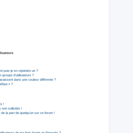
lisateurs
t puis-je en rejoindre un ?
 groupe d’utilisateurs ?
araissent dans une couleur différente ?
défaut » ?
s !
non sollicités !
e de la part de quelqu’un sur ce forum !
lisateurs de ma liste d’amis et d’ignorés ?