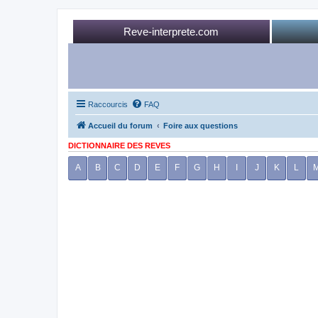
Reve-interprete.com
Raccourcis
FAQ
Accueil du forum
Foire aux questions
DICTIONNAIRE DES REVES
A
B
C
D
E
F
G
H
I
J
K
L