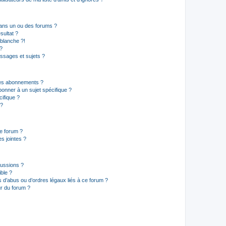
ans un ou des forums ?
sultat ?
blanche ?!
?
ssages et sujets ?
t les abonnements ?
onner à un sujet spécifique ?
ifique ?
 ?
ce forum ?
s jointes ?
cussions ?
ible ?
 d’abus ou d’ordres légaux liés à ce forum ?
r du forum ?