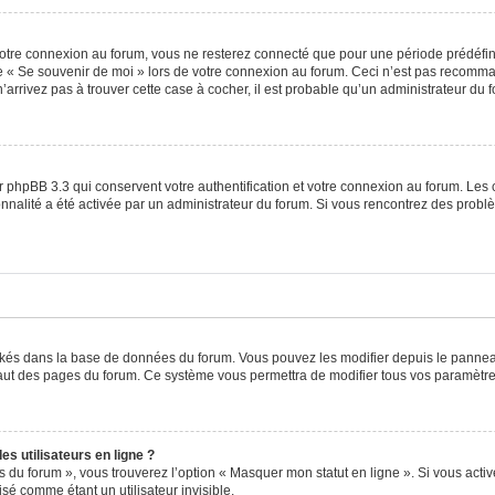
otre connexion au forum, vous ne resterez connecté que pour une période prédéfinie
se « Se souvenir de moi » lors de votre connexion au forum. Ceci n’est pas recomm
’arrivez pas à trouver cette case à cocher, il est probable qu’un administrateur du fo
 phpBB 3.3 qui conservent votre authentification et votre connexion au forum. Les 
tionnalité a été activée par un administrateur du forum. Si vous rencontrez des pro
ockés dans la base de données du forum. Vous pouvez les modifier depuis le panneau 
haut des pages du forum. Ce système vous permettra de modifier tous vos paramètre
s utilisateurs en ligne ?
s du forum », vous trouverez l’option « Masquer mon statut en ligne ». Si vous activ
é comme étant un utilisateur invisible.