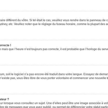
aire différent du vôtre. Si tel était le cas, veuillez vous rendre dans le panneau de co
ey, etc. Veuillez noter que le réglage du fuseau horaire, comme la plupart des autr
orrecte !
 mais que l’heure n’est toujours pas correcte, il est probable que l’horloge du serve
orum, soit le logiciel n’a pas encore été traduit dans votre langue. Essayez de deman
 n’existe pas, vous êtes libre de vous porter volontaire et commencer une nouvelle t
ateur ?
ur lorsque vous consultez un sujet. Une d’elles peut être une image associée à vo
mbre de messages que vous avez publié, ou permet de différencier votre statut parti