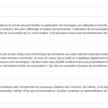
trateurs du forum peuvent limiter la publication de messages aux utilisateurs inscri
visiteurs, tels que l’affichage d’avatars personnalisés, l’utilisation de la messager
ription ne vous prend qu’un court instant, c’est pourquoi nous vous recommandons de l
t une loi des États-Unis d’Amérique qui demande aux sites internet collectant pot
 des mineurs concernés. Si vous ne savez pas si cette loi s’applique également au
 pourra vous renseigner. Veuillez noter que phpBB Limited et que les propriétaires
ue l’assistance porte sur la question « Qui dois-je contacter à propos de problèmes 
inscriptions afin d’empêcher les nouveaux visiteurs de s’inscrire. De même, il est é
s souhaitez utiliser. Pour plus d’informations, veuillez contacter un administrateur du