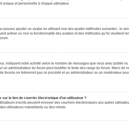
 unique et personnelle à chaque utilisateur.
ous pouvez ajouter un avatar en utilisant une des quatre méthodes suivantes : le serv
ent activer ou non la fonctionnalité des avatars et des méthodes qu’ils veuillent ren
forum.
ur, indiquent votre activité selon le nombre de messages que vous avez publié ou id
eul un administrateur du forum peut modifier le texte des rangs du forum. Merci de 
de forums ne toléreront pas ce procédé et un administrateur ou un modérateur pou
ur le lien de courrier électronique d’un utilisateur ?
s utilisateurs inscrits peuvent envoyer des courriers électroniques aux autres utili
es utilisateurs malveillants ou des robots.