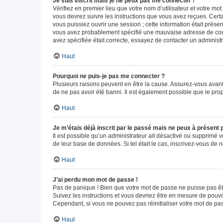
Je suis inscrit mais je ne peux pas me connecter !
Vérifiez en premier lieu que votre nom d’utilisateur et votre mo
vous devrez suivre les instructions que vous avez reçues. Cert
vous puissiez ouvrir une session ; cette information était présen
vous avez probablement spécifié une mauvaise adresse de courrie
avez spécifiée était correcte, essayez de contacter un administ
Haut
Pourquoi ne puis-je pas me connecter ?
Plusieurs raisons peuvent en être la cause. Assurez-vous avant t
de ne pas avoir été banni. Il est également possible que le propr
Haut
Je m’étais déjà inscrit par le passé mais ne peux à présent
Il est possible qu’un administrateur ait désactivé ou supprimé 
de leur base de données. Si tel était le cas, inscrivez-vous de
Haut
J’ai perdu mon mot de passe !
Pas de panique ! Bien que votre mot de passe ne puisse pas être
Suivez les instructions et vous devriez être en mesure de pou
Cependant, si vous ne pouvez pas réinitialiser votre mot de pa
Haut