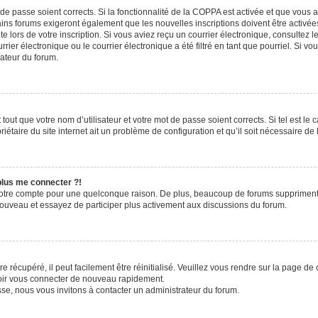
t de passe soient corrects. Si la fonctionnalité de la COPPA est activée et que vous 
ains forums exigeront également que les nouvelles inscriptions doivent être activée
te lors de votre inscription. Si vous aviez reçu un courrier électronique, consultez l
r électronique ou le courrier électronique a été filtré en tant que pourriel. Si vo
rateur du forum.
out que votre nom d’utilisateur et votre mot de passe soient corrects. Si tel est le
iétaire du site internet ait un problème de configuration et qu’il soit nécessaire de l
 plus me connecter ?!
votre compte pour une quelconque raison. De plus, beaucoup de forums suppriment pér
 nouveau et essayez de participer plus activement aux discussions du forum.
 récupéré, il peut facilement être réinitialisé. Veuillez vous rendre sur la page de
voir vous connecter de nouveau rapidement.
sse, nous vous invitons à contacter un administrateur du forum.