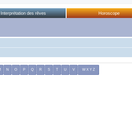
Interprétation des rêves
Horoscope
Dictionnaire des rêves
Horoscope complet
Dictionnaire oriental
Horo phases lunaires
Forum des rêves
Calendrier lunaire
Sommeil et rêves
M
N
O
P
Q
R
S
T
U
V
W X Y Z