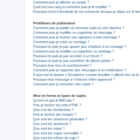
Comment puis-je afficher un avatar ?
Quel est mon rang et comment puis-je le modifier ?
Pourquoi m’est-il demandé de me connecter lorsque je clique sur le lien 
Problèmes de publication
Comment puis-je publier un nouveau sujet ou une réponse ?
Comment puis-je modifier ou supprimer un message ?
Comment puis-je insérer une signature à mon message ?
Comment puis-je créer un sondage ?
Pourquoi ne puis-je pas ajouter plus d’options à un sondage ?
Comment puis-je modifier ou supprimer un sondage ?
Pourquoi ne puis-je pas accéder à un forum ?
Pourquoi ne puis-je pas transférer de pièces jointes ?
Pourquoi ai-je reçu un avertissement ?
Comment puis-je rapporter des messages à un modérateur ?
À quoi sert le bouton « Enregistrer comme brouillon » affiché lors de la 
Pourquoi mon message a-t-il besoin d’être approuvé ?
Comment puis-je remonter mes sujets ?
Mise en forme et types de sujets
Qu’est-ce que le BBCode ?
Puis-je insérer du code HTML ?
Que sont les émoticônes ?
Puis-je insérer des images ?
Que sont les annonces générales ?
Que sont les annonces ?
Que sont les notes ?
Que sont les sujets verrouillés ?
Que sont les icônes de sujet ?