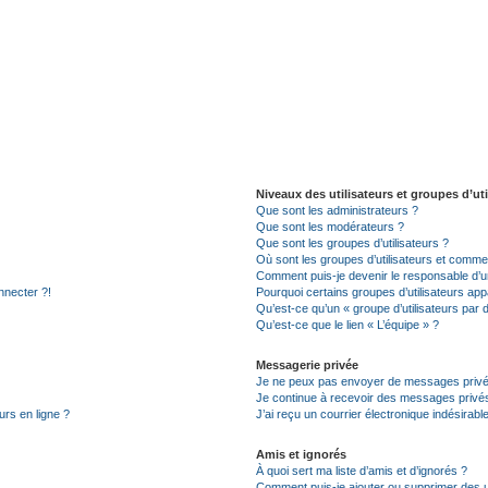
Niveaux des utilisateurs et groupes d’uti
Que sont les administrateurs ?
Que sont les modérateurs ?
Que sont les groupes d’utilisateurs ?
Où sont les groupes d’utilisateurs et commen
Comment puis-je devenir le responsable d’un
nnecter ?!
Pourquoi certains groupes d’utilisateurs app
Qu’est-ce qu’un « groupe d’utilisateurs par 
Qu’est-ce que le lien « L’équipe » ?
Messagerie privée
Je ne peux pas envoyer de messages privé
Je continue à recevoir des messages privés 
urs en ligne ?
J’ai reçu un courrier électronique indésirabl
Amis et ignorés
À quoi sert ma liste d’amis et d’ignorés ?
Comment puis-je ajouter ou supprimer des uti