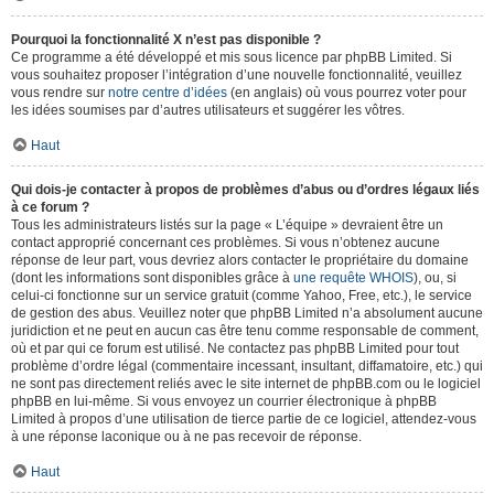
Pourquoi la fonctionnalité X n’est pas disponible ?
Ce programme a été développé et mis sous licence par phpBB Limited. Si
vous souhaitez proposer l’intégration d’une nouvelle fonctionnalité, veuillez
vous rendre sur
notre centre d’idées
(en anglais) où vous pourrez voter pour
les idées soumises par d’autres utilisateurs et suggérer les vôtres.
Haut
Qui dois-je contacter à propos de problèmes d’abus ou d’ordres légaux liés
à ce forum ?
Tous les administrateurs listés sur la page « L’équipe » devraient être un
contact approprié concernant ces problèmes. Si vous n’obtenez aucune
réponse de leur part, vous devriez alors contacter le propriétaire du domaine
(dont les informations sont disponibles grâce à
une requête WHOIS
), ou, si
celui-ci fonctionne sur un service gratuit (comme Yahoo, Free, etc.), le service
de gestion des abus. Veuillez noter que phpBB Limited n’a absolument aucune
juridiction et ne peut en aucun cas être tenu comme responsable de comment,
où et par qui ce forum est utilisé. Ne contactez pas phpBB Limited pour tout
problème d’ordre légal (commentaire incessant, insultant, diffamatoire, etc.) qui
ne sont pas directement reliés avec le site internet de phpBB.com ou le logiciel
phpBB en lui-même. Si vous envoyez un courrier électronique à phpBB
Limited à propos d’une utilisation de tierce partie de ce logiciel, attendez-vous
à une réponse laconique ou à ne pas recevoir de réponse.
Haut