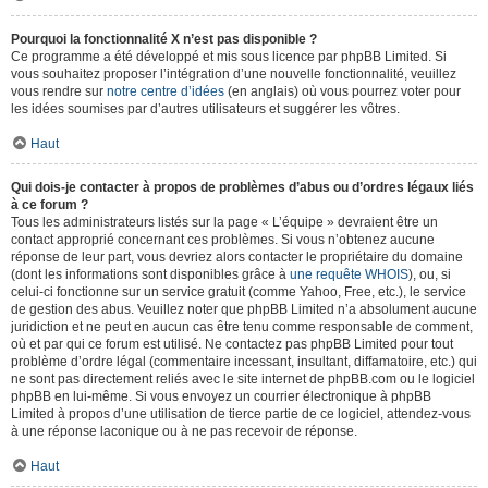
Pourquoi la fonctionnalité X n’est pas disponible ?
Ce programme a été développé et mis sous licence par phpBB Limited. Si
vous souhaitez proposer l’intégration d’une nouvelle fonctionnalité, veuillez
vous rendre sur
notre centre d’idées
(en anglais) où vous pourrez voter pour
les idées soumises par d’autres utilisateurs et suggérer les vôtres.
Haut
Qui dois-je contacter à propos de problèmes d’abus ou d’ordres légaux liés
à ce forum ?
Tous les administrateurs listés sur la page « L’équipe » devraient être un
contact approprié concernant ces problèmes. Si vous n’obtenez aucune
réponse de leur part, vous devriez alors contacter le propriétaire du domaine
(dont les informations sont disponibles grâce à
une requête WHOIS
), ou, si
celui-ci fonctionne sur un service gratuit (comme Yahoo, Free, etc.), le service
de gestion des abus. Veuillez noter que phpBB Limited n’a absolument aucune
juridiction et ne peut en aucun cas être tenu comme responsable de comment,
où et par qui ce forum est utilisé. Ne contactez pas phpBB Limited pour tout
problème d’ordre légal (commentaire incessant, insultant, diffamatoire, etc.) qui
ne sont pas directement reliés avec le site internet de phpBB.com ou le logiciel
phpBB en lui-même. Si vous envoyez un courrier électronique à phpBB
Limited à propos d’une utilisation de tierce partie de ce logiciel, attendez-vous
à une réponse laconique ou à ne pas recevoir de réponse.
Haut