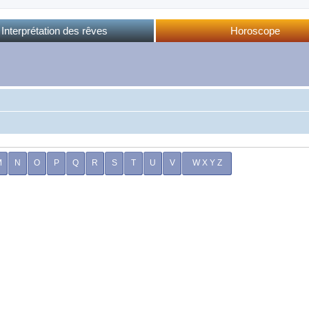
Interprétation des rêves
Horoscope
Dictionnaire des rêves
Horoscope complet
Dictionnaire oriental
Horo phases lunaires
Forum des rêves
Calendrier lunaire
Sommeil et rêves
M
N
O
P
Q
R
S
T
U
V
W X Y Z