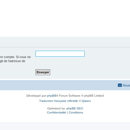
tre compte. Si vous ne
agit de l’adresse de
Nous
Développé par
phpBB
® Forum Software © phpBB Limited
Traduction française officielle
©
Qiaeru
Optimized by:
phpBB SEO
Confidentialité
|
Conditions