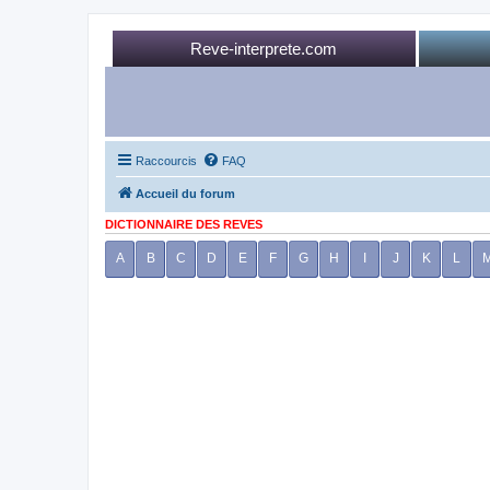
Reve-interprete.com
Raccourcis
FAQ
Accueil du forum
DICTIONNAIRE DES REVES
A
B
C
D
E
F
G
H
I
J
K
L