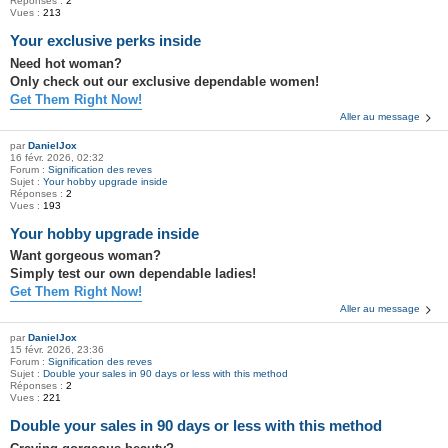
Réponses :
2
Vues :
213
Your exclusive perks inside
Need hot woman?
Only check out our exclusive dependable women!
Get Them Right Now!
Aller au message
par
DanielJox
16 févr. 2026, 02:32
Forum :
Signification des reves
Sujet :
Your hobby upgrade inside
Réponses :
2
Vues :
193
Your hobby upgrade inside
Want gorgeous woman?
Simply test our own dependable ladies!
Get Them Right Now!
Aller au message
par
DanielJox
15 févr. 2026, 23:36
Forum :
Signification des reves
Sujet :
Double your sales in 90 days or less with this method
Réponses :
2
Vues :
221
Double your sales in 90 days or less with this method