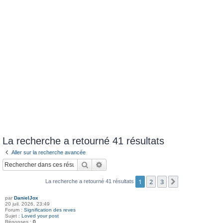
La recherche a retourné 41 résultats
Aller sur la recherche avancée
Rechercher
Recherche avancée
1
2
3
Suivant
La recherche a retourné 41 résultats
par
DanielJox
20 juil. 2026, 23:49
Forum :
Signification des reves
Sujet :
Loved your post
Réponses :
0