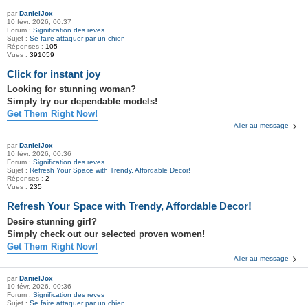
par
DanielJox
10 févr. 2026, 00:37
Forum :
Signification des reves
Sujet :
Se faire attaquer par un chien
Réponses :
105
Vues :
391059
Click for instant joy
Looking for stunning woman?
Simply try our dependable models!
Get Them Right Now!
Aller au message
par
DanielJox
10 févr. 2026, 00:36
Forum :
Signification des reves
Sujet :
Refresh Your Space with Trendy, Affordable Decor!
Réponses :
2
Vues :
235
Refresh Your Space with Trendy, Affordable Decor!
Desire stunning girl?
Simply check out our selected proven women!
Get Them Right Now!
Aller au message
par
DanielJox
10 févr. 2026, 00:36
Forum :
Signification des reves
Sujet :
Se faire attaquer par un chien