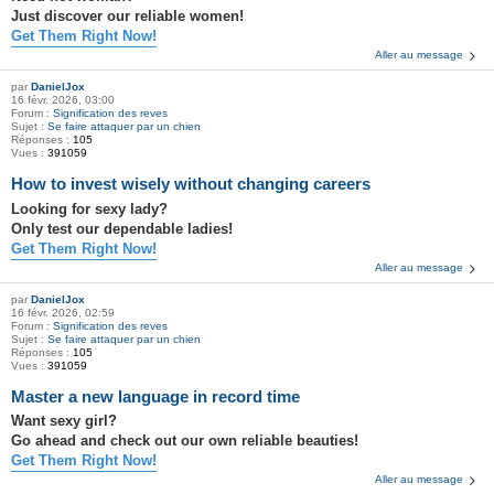
Just discover our reliable women!
Get Them Right Now!
Aller au message
par
DanielJox
16 févr. 2026, 03:00
Forum :
Signification des reves
Sujet :
Se faire attaquer par un chien
Réponses :
105
Vues :
391059
How to invest wisely without changing careers
Looking for sexy lady?
Only test our dependable ladies!
Get Them Right Now!
Aller au message
par
DanielJox
16 févr. 2026, 02:59
Forum :
Signification des reves
Sujet :
Se faire attaquer par un chien
Réponses :
105
Vues :
391059
Master a new language in record time
Want sexy girl?
Go ahead and check out our own reliable beauties!
Get Them Right Now!
Aller au message