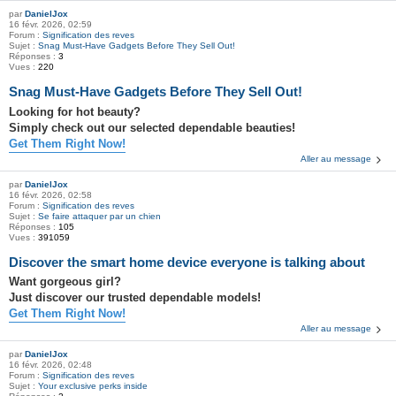
par
DanielJox
16 févr. 2026, 02:59
Forum :
Signification des reves
Sujet :
Snag Must-Have Gadgets Before They Sell Out!
Réponses :
3
Vues :
220
Snag Must-Have Gadgets Before They Sell Out!
Looking for hot beauty?
Simply check out our selected dependable beauties!
Get Them Right Now!
Aller au message
par
DanielJox
16 févr. 2026, 02:58
Forum :
Signification des reves
Sujet :
Se faire attaquer par un chien
Réponses :
105
Vues :
391059
Discover the smart home device everyone is talking about
Want gorgeous girl?
Just discover our trusted dependable models!
Get Them Right Now!
Aller au message
par
DanielJox
16 févr. 2026, 02:48
Forum :
Signification des reves
Sujet :
Your exclusive perks inside