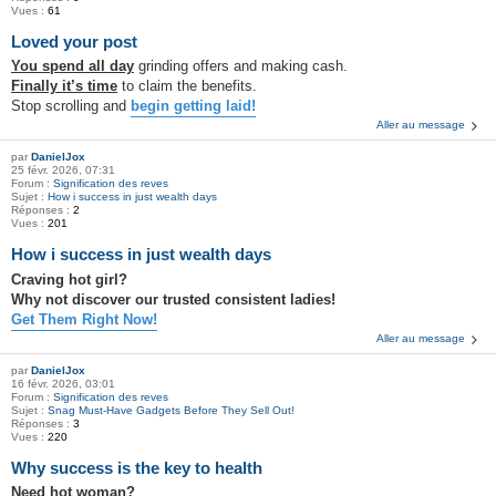
Vues :
61
Loved your post
You spend all day
grinding offers and making cash.
Finally it’s time
to claim the benefits.
Stop scrolling and
begin getting laid!
Aller au message
par
DanielJox
25 févr. 2026, 07:31
Forum :
Signification des reves
Sujet :
How i success in just wealth days
Réponses :
2
Vues :
201
How i success in just wealth days
Craving hot girl?
Why not discover our trusted consistent ladies!
Get Them Right Now!
Aller au message
par
DanielJox
16 févr. 2026, 03:01
Forum :
Signification des reves
Sujet :
Snag Must-Have Gadgets Before They Sell Out!
Réponses :
3
Vues :
220
Why success is the key to health
Need hot woman?