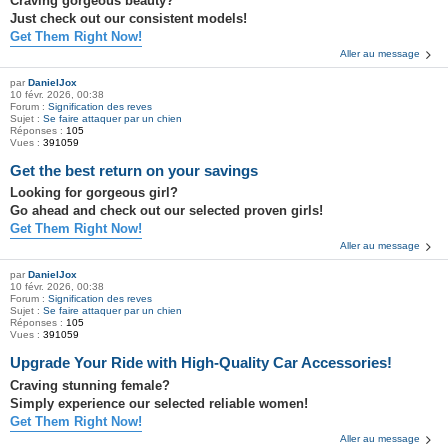
Craving gorgeous beauty?
Just check out our consistent models!
Get Them Right Now!
Aller au message
par
DanielJox
10 févr. 2026, 00:38
Forum :
Signification des reves
Sujet :
Se faire attaquer par un chien
Réponses :
105
Vues :
391059
Get the best return on your savings
Looking for gorgeous girl?
Go ahead and check out our selected proven girls!
Get Them Right Now!
Aller au message
par
DanielJox
10 févr. 2026, 00:38
Forum :
Signification des reves
Sujet :
Se faire attaquer par un chien
Réponses :
105
Vues :
391059
Upgrade Your Ride with High-Quality Car Accessories!
Craving stunning female?
Simply experience our selected reliable women!
Get Them Right Now!
Aller au message