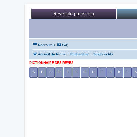
Reve-interprete.com
Raccourcis
FAQ
Accueil du forum
Rechercher
Sujets actifs
DICTIONNAIRE DES REVES
A
B
C
D
E
F
G
H
I
J
K
L