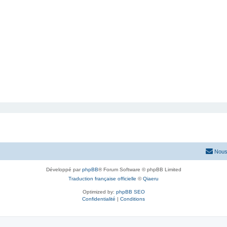
Nous
Développé par
phpBB
® Forum Software © phpBB Limited
Traduction française officielle
©
Qiaeru
Optimized by:
phpBB SEO
Confidentialité
|
Conditions