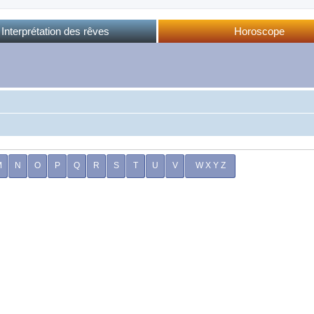
Interprétation des rêves
Horoscope
Dictionnaire des rêves
Horoscope complet
Dictionnaire oriental
Horo phases lunaires
Forum des rêves
Calendrier lunaire
Sommeil et rêves
M
N
O
P
Q
R
S
T
U
V
W X Y Z