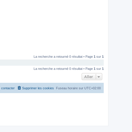
La recherche a retourné 0 résultat • Page
1
sur
1
La recherche a retourné 0 résultat • Page
1
sur
1
Aller
 contacter
Supprimer les cookies
Fuseau horaire sur
UTC+02:00