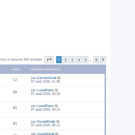
Page
1
sur
9
1
2
3
4
5
9
Suivant
rche a retourné 204 résultats
…
VUES
DERNIER MESSAGE
par
GermanGeoli
12
07 août 2026, 21:38
par
LowellPainc
68
07 août 2026, 09:18
par
LowellPainc
65
07 août 2026, 09:15
par
DonaldRedly
65
07 août 2026, 09:12
par
Josephheall