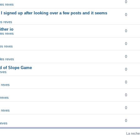
0
 des reves
I signed up after looking over a few posts and it seems
0
des reves
ther io
0
 des reves
0
des reves
0
 des reves
ld of Slope Game
0
reves
0
s reves
0
 reves
0
s reves
0
 reves
La reche