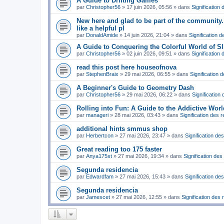
A Guide to Drifting Games
par
Christopher56
»
17 juin 2026, 05:56
» dans
Signification
New here and glad to be part of the community. 
like a helpful pl
par
DonaldAmide
»
14 juin 2026, 21:04
» dans
Signification 
A Guide to Conquering the Colorful World of Sli
par
Christopher56
»
02 juin 2026, 09:51
» dans
Signification
read this post here houseofnova
par
StephenBraix
»
29 mai 2026, 06:55
» dans
Signification 
A Beginner's Guide to Geometry Dash
par
Christopher56
»
29 mai 2026, 06:22
» dans
Signification
Rolling into Fun: A Guide to the Addictive Wor
par
manageri
»
28 mai 2026, 03:43
» dans
Signification des 
additional hints smmus shop
par
Herbertcon
»
27 mai 2026, 23:47
» dans
Signification de
Great reading too 175 faster
par
Anya175st
»
27 mai 2026, 19:34
» dans
Signification des
Segunda residencia
par
Edwardfam
»
27 mai 2026, 15:43
» dans
Signification de
Segunda residencia
par
Jamescet
»
27 mai 2026, 12:55
» dans
Signification des