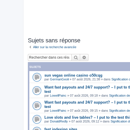
Sujets sans réponse
Aller sur la recherche avancée
Rechercher
Recherche avancée
SUJETS
sun vegas online casino o50cqg
par
GermanGeoli
»
07 août 2026, 21:38
» dans
Signification
Want fast payouts and 24/7 support? – I put to th
test
par
LowellPainc
»
07 août 2026, 09:18
» dans
Signification d
Want fast payouts and 24/7 support? – I put to th
test
par
LowellPainc
»
07 août 2026, 09:15
» dans
Signification d
Love slots and live tables? – I put to the test th
par
DonaldRedly
»
07 août 2026, 09:12
» dans
Signification 
fast indexing sites