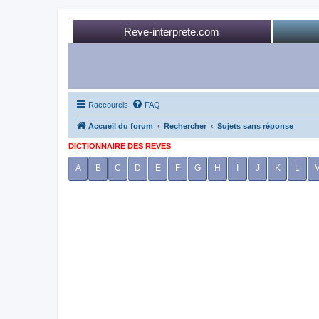
Reve-interprete.com
Raccourcis
FAQ
Accueil du forum
Rechercher
Sujets sans réponse
DICTIONNAIRE DES REVES
A
B
C
D
E
F
G
H
I
J
K
L