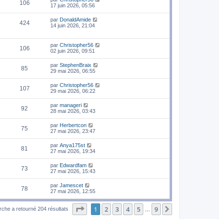
106
17 juin 2026, 05:56
par
DonaldAmide
424
14 juin 2026, 21:04
par
Christopher56
106
02 juin 2026, 09:51
par
StephenBraix
85
29 mai 2026, 06:55
par
Christopher56
107
29 mai 2026, 06:22
par
manageri
92
28 mai 2026, 03:43
par
Herbertcon
75
27 mai 2026, 23:47
par
Anya175st
81
27 mai 2026, 19:34
par
Edwardfam
73
27 mai 2026, 15:43
par
Jamescet
78
27 mai 2026, 12:55
Page
1
sur
9
1
2
3
4
5
9
Suivant
rche a retourné 204 résultats
…