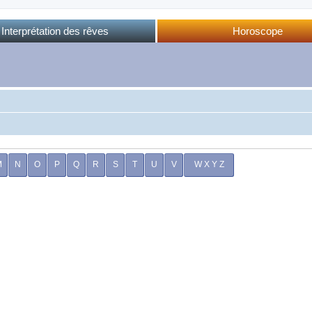
Interprétation des rêves
Horoscope
Dictionnaire des rêves
Horoscope complet
Dictionnaire oriental
Horo phases lunaires
Forum des rêves
Calendrier lunaire
Sommeil et rêves
M
N
O
P
Q
R
S
T
U
V
W X Y Z