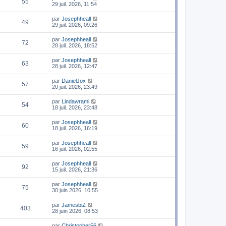
55
29 juil. 2026, 11:54
par
Josephheall
49
29 juil. 2026, 09:26
par
Josephheall
72
28 juil. 2026, 18:52
par
Josephheall
63
28 juil. 2026, 12:47
par
DanielJox
57
20 juil. 2026, 23:49
par
Lindawrami
54
18 juil. 2026, 23:48
par
Josephheall
60
18 juil. 2026, 16:19
par
Josephheall
59
16 juil. 2026, 02:55
par
Josephheall
92
15 juil. 2026, 21:36
par
Josephheall
75
30 juin 2026, 10:55
par
JamesbiZ
403
28 juin 2026, 08:53
par
Christopher56