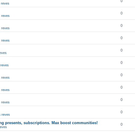
0
s reves
0
s reves
0
s reves
0
s reves
0
reves
0
s reves
0
s reves
0
s reves
0
s reves
0
s reves
ing presents, subscriptions. Max boost communities!
0
reves