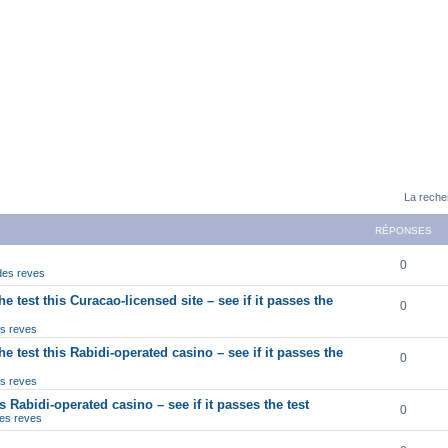
La reche
RÉPONSES
0
 des reves
e test this Curacao-licensed site – see if it passes the
0
es reves
e test this Rabidi-operated casino – see if it passes the
0
es reves
is Rabidi-operated casino – see if it passes the test
0
des reves