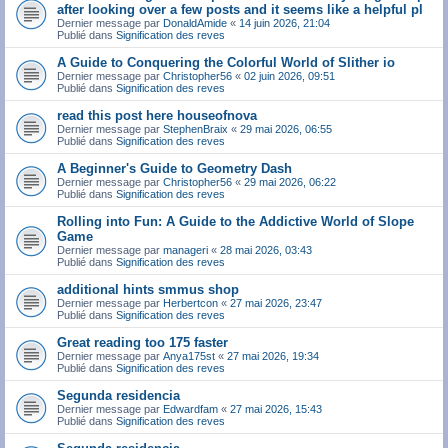
after looking over a few posts and it seems like a helpful pl
Dernier message par
DonaldAmide
«
14 juin 2026, 21:04
Publié dans
Signification des reves
A Guide to Conquering the Colorful World of Slither io
Dernier message par
Christopher56
«
02 juin 2026, 09:51
Publié dans
Signification des reves
read this post here houseofnova
Dernier message par
StephenBraix
«
29 mai 2026, 06:55
Publié dans
Signification des reves
A Beginner's Guide to Geometry Dash
Dernier message par
Christopher56
«
29 mai 2026, 06:22
Publié dans
Signification des reves
Rolling into Fun: A Guide to the Addictive World of Slope
Game
Dernier message par
manageri
«
28 mai 2026, 03:43
Publié dans
Signification des reves
additional hints smmus shop
Dernier message par
Herbertcon
«
27 mai 2026, 23:47
Publié dans
Signification des reves
Great reading too 175 faster
Dernier message par
Anya175st
«
27 mai 2026, 19:34
Publié dans
Signification des reves
Segunda residencia
Dernier message par
Edwardfam
«
27 mai 2026, 15:43
Publié dans
Signification des reves