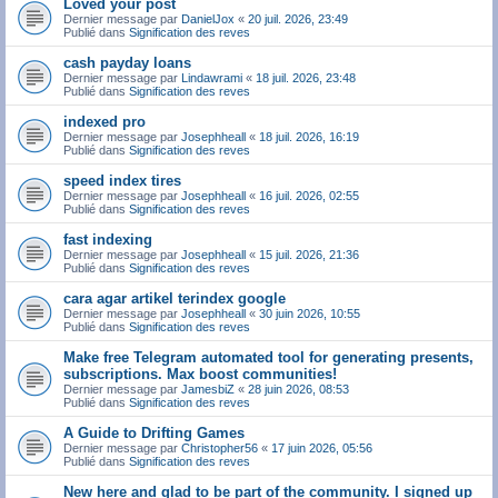
Loved your post
Dernier message par
DanielJox
«
20 juil. 2026, 23:49
Publié dans
Signification des reves
cash payday loans
Dernier message par
Lindawrami
«
18 juil. 2026, 23:48
Publié dans
Signification des reves
indexed pro
Dernier message par
Josephheall
«
18 juil. 2026, 16:19
Publié dans
Signification des reves
speed index tires
Dernier message par
Josephheall
«
16 juil. 2026, 02:55
Publié dans
Signification des reves
fast indexing
Dernier message par
Josephheall
«
15 juil. 2026, 21:36
Publié dans
Signification des reves
cara agar artikel terindex google
Dernier message par
Josephheall
«
30 juin 2026, 10:55
Publié dans
Signification des reves
Make free Telegram automated tool for generating presents,
subscriptions. Max boost communities!
Dernier message par
JamesbiZ
«
28 juin 2026, 08:53
Publié dans
Signification des reves
A Guide to Drifting Games
Dernier message par
Christopher56
«
17 juin 2026, 05:56
Publié dans
Signification des reves
New here and glad to be part of the community. I signed up