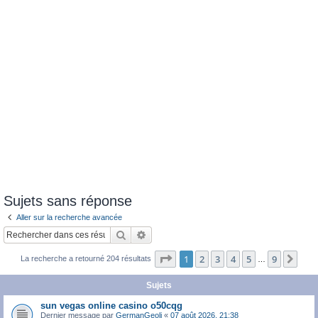
Sujets sans réponse
Aller sur la recherche avancée
Rechercher
Recherche avancée
Page
1
sur
9
1
2
3
4
5
9
Sui
La recherche a retourné 204 résultats
…
Sujets
sun vegas online casino o50cqg
Dernier message par
GermanGeoli
«
07 août 2026, 21:38