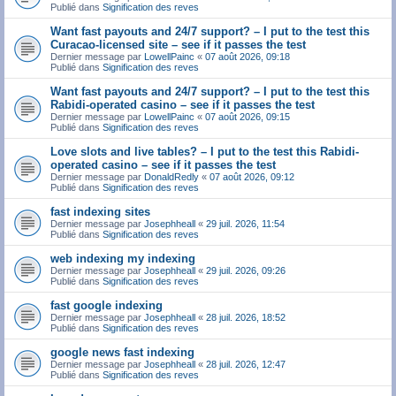
Publié dans
Signification des reves
Want fast payouts and 24/7 support? – I put to the test this
Curacao-licensed site – see if it passes the test
Dernier message par
LowellPainc
«
07 août 2026, 09:18
Publié dans
Signification des reves
Want fast payouts and 24/7 support? – I put to the test this
Rabidi-operated casino – see if it passes the test
Dernier message par
LowellPainc
«
07 août 2026, 09:15
Publié dans
Signification des reves
Love slots and live tables? – I put to the test this Rabidi-
operated casino – see if it passes the test
Dernier message par
DonaldRedly
«
07 août 2026, 09:12
Publié dans
Signification des reves
fast indexing sites
Dernier message par
Josephheall
«
29 juil. 2026, 11:54
Publié dans
Signification des reves
web indexing my indexing
Dernier message par
Josephheall
«
29 juil. 2026, 09:26
Publié dans
Signification des reves
fast google indexing
Dernier message par
Josephheall
«
28 juil. 2026, 18:52
Publié dans
Signification des reves
google news fast indexing
Dernier message par
Josephheall
«
28 juil. 2026, 12:47
Publié dans
Signification des reves