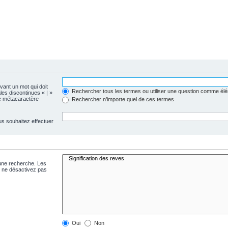
evant un mot qui doit
Rechercher tous les termes ou utiliser une question comme él
les discontinues « | »
me métacaractère
Rechercher n’importe quel de ces termes
us souhaitez effectuer
 une recherche. Les
s ne désactivez pas
Oui
Non