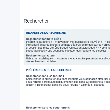
Rechercher
REQUÊTE DE LA RECHERCHE
Rechercher par mots-clés :
Insérez le caractère « + » devant un mot qui doit être trouvé et « - » d
être ignoré. Insérez une liste de mots séparés entre des barres vertica
si seul un des mots doit être trouvé. Utilisez un astérisque « * » com
passe-partout si vous souhaitez effectuer des recherches partielles.
Rechercher par auteur :
Utilisez un astérisque « * » comme métacaractère passe-partout si vo
des recherches partielles.
PRÉFÉRENCES DE LA RECHERCHE
Rechercher dans les forums :
Sélectionnez le ou les forums dans lesquels vous souhaitez effectuer
sous-forums seront automatiquement inclus dans la recherche si vou
l’option « Rechercher dans les sous-forums » affichée ci-dessous.
Rechercher dans les sous-forums :