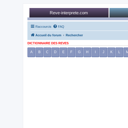
Reve-interprete.com
Raccourcis
FAQ
Accueil du forum
Rechercher
DICTIONNAIRE DES REVES
A
B
C
D
E
F
G
H
I
J
K
L