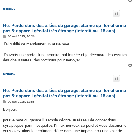
totoxs03
Re: Perdu dans des allées de garage, alarme qui fonctionne
pas & appareil génital très étrange (interdit au -18 ans)
M
20 mai 2025, 10:20
e
s
J'ai oublié de mentionner un autre rêve :
s
a
g
J'ouvrais une porte d'une armoire mal fermée et je découvre des essuies,
e
des chaussettes, des torchons pour nettoyer
Onirolov
Re: Perdu dans des allées de garage, alarme qui fonctionne
pas & appareil génital très étrange (interdit au -18 ans)
M
20 mai 2025, 12:55
e
s
Bonjour,
s
a
g
pour le rêve du garage il semble décrire un réseau de connections
e
synaptiques parmi lesquelles l'influx nerveux se perd et vous désoriente,
vous avez alors le sentiment d'être dans une impasse ou une voie de