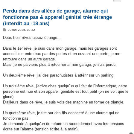
Perdu dans des allées de garage, alarme qui
fonctionne pas & appareil génital très étrange
(interdit au -18 ans)
M
20 mai 2025, 09:32
e
s
Deux trois rêves assez étrange...
s
a
g
Dans le 1er rêve, je suis dans mon garage, mais les garages sont
e
accessibles entre eux par des portes et en ouvrant une porte, je me
retrouve dans un autre garage.
Mais, je ne parviens plus à retourner a mon garage, je suis perdu.
Un deuxième rêve, j'ai des parachutistes à attérir sur un parking
Un troisième rêve, j'arrive chez quelqu'un qui fait de l'informatique, cette
personne est nue et son appareil génitale est tout petit (on ne voit que le
gland)
D'ailleurs dans ce rêve, je suis vois des machine en forme de triangle.
Un quatrième rêve, je tire sur des fils connecté à une alarme qui ne
fonctionne pas.
Je demande à quelqu'un de refaire un raccordement avec les tensions
écrite sur l'alarme (tension écrite à la main).