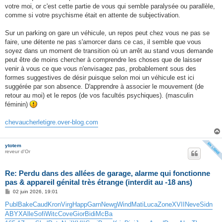
votre moi, or c'est cette partie de vous qui semble paralysée ou parallèle,
comme si votre psychisme était en attente de subjectivation.
Sur un parking on gare un véhicule, un repos peut chez vous ne pas se
faire, une détente ne pas s'amorcer dans ce cas, il semble que vous
soyez dans un moment de transition où un arrêt au stand vous demande
peut être de moins chercher à comprendre les choses que de laisser
venir à vous ce que vous n'envisagez pas, probablement sous des
formes suggestives de désir puisque selon moi un véhicule est ici
suggérée par son absence. D'apprendre à associer le mouvement (de
retour au moi) et le repos (de vos facultés psychiques). (masculin
féminin)
chevaucherletigre.over-blog.com
ytotem
reveur d'Or
Re: Perdu dans des allées de garage, alarme qui fonctionne
pas & appareil génital très étrange (interdit au -18 ans)
M
02 juin 2026, 19:01
e
s
Publ
Bake
Caud
Kron
Virg
Happ
Garn
Newg
Wind
Mati
Luca
Zone
XVII
Neve
Sidn
s
ABYX
Alle
Sofi
Witc
Cove
Gior
Bidi
McBa
a
g