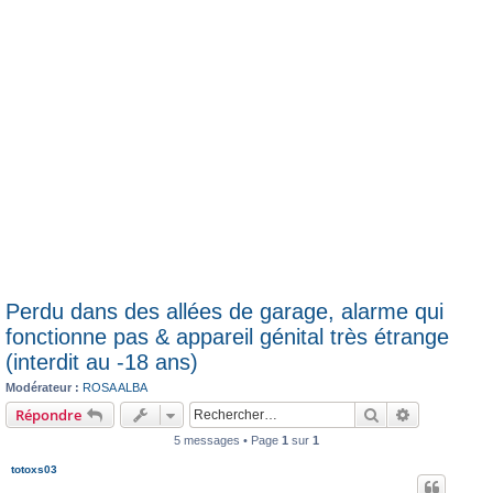
Perdu dans des allées de garage, alarme qui
fonctionne pas & appareil génital très étrange
(interdit au -18 ans)
Modérateur :
ROSA ALBA
Rechercher
Recherche 
Répondre
5 messages • Page
1
sur
1
totoxs03