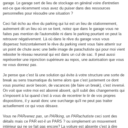
garage. Le garage sert de lieu de stockage en général voire d'entretien
est-ce que récemment vous avez du puiser dans des ressources
personnelles pour résoudre une situation ?
Ceci fait écho au rêve du parking qui lui est un lieu de stationnement,
autrement dit un lieu où on se tient, notez que dans le garage vous ne
faites pas mention de l'automobile ni dans le parking pourtant on peut la
retrouver négativement. Là où dans le rêve du garage vous vous
dispersez horizontalement le rêve du parking vient vous faire atterrir sur
un point de chute avec une belle image de parachutiste qui pour moi vient
rebooter le réseau neuronal qui est dans un cul de sac. Il peut aussi
représenter une injonction supérieure au repos, une autorisation que vous
ne vous donnez pas.
Je pense que c'est là une solution qui évite à votre structure une sorte de
break au sens traumatique du terme alors que c'est justement ce dont
vous pourriez avoir besoin, de vacances (de faire un break), c'est inversé.
On voit que votre moi est abonné absent, qu'il subit des changements qui
s'imposent à lui quand c'est à vous de recentrer le tir de vos propres
dispositions, il y aurait donc une surcharge qu'il ne peut pas traiter
actuellement ce qui vous désaxe.
Vous ne
PARvenez pas
, un
PARking
, un
PARachutiste
ceci sont des
détails mais ce PAR est-il un PARS ? ou simplement un mouvement
intérieur qui ne se fait pas encore? La voiture est absente c'est à dire