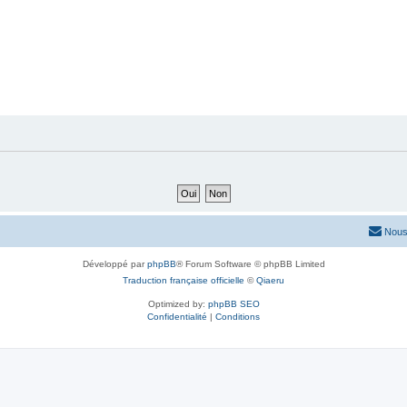
Nous
Développé par
phpBB
® Forum Software © phpBB Limited
Traduction française officielle
©
Qiaeru
Optimized by:
phpBB SEO
Confidentialité
|
Conditions