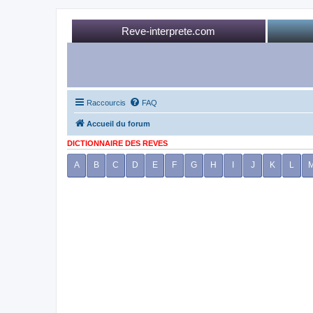
Reve-interprete.com
Raccourcis
FAQ
Accueil du forum
DICTIONNAIRE DES REVES
A
B
C
D
E
F
G
H
I
J
K
L