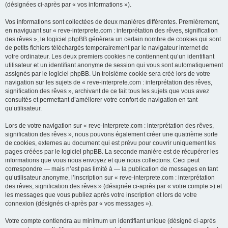
(désignées ci-après par « vos informations »).
Vos informations sont collectées de deux manières différentes. Premièrement,
en naviguant sur « reve-interprete.com : interprétation des rêves, signification
des rêves », le logiciel phpBB génèrera un certain nombre de cookies qui sont
de petits fichiers téléchargés temporairement par le navigateur internet de
votre ordinateur. Les deux premiers cookies ne contiennent qu’un identifiant
utilisateur et un identifiant anonyme de session qui vous sont automatiquement
assignés par le logiciel phpBB. Un troisième cookie sera créé lors de votre
navigation sur les sujets de « reve-interprete.com : interprétation des rêves,
signification des rêves », archivant de ce fait tous les sujets que vous avez
consultés et permettant d’améliorer votre confort de navigation en tant
qu’utilisateur.
Lors de votre navigation sur « reve-interprete.com : interprétation des rêves,
signification des rêves », nous pouvons également créer une quatrième sorte
de cookies, externes au document qui est prévu pour couvrir uniquement les
pages créées par le logiciel phpBB. La seconde manière est de récupérer les
informations que vous nous envoyez et que nous collectons. Ceci peut
correspondre — mais n’est pas limité à — la publication de messages en tant
qu’utilisateur anonyme, l’inscription sur « reve-interprete.com : interprétation
des rêves, signification des rêves » (désignée ci-après par « votre compte ») et
les messages que vous publiez après votre inscription et lors de votre
connexion (désignés ci-après par « vos messages »).
Votre compte contiendra au minimum un identifiant unique (désigné ci-après