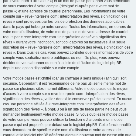
par « votre nom d’utilisateur ») et un mot de passe personnel vous permettant
de vous connecter à votre compte (désigné ci-après par « votre mot de
passe ») et une adresse de courriel personnelle. Les informations de votre
compte sur « reve-interprete.com : interprétation des rêves, signification des
rêves » sont protégées par les lois de protection des données applicables
dans le pays qui héberge notre serveur. Toutes les informations, en-dehors de
votre nom d’utilisateur, de votre mot de passe et de votre adresse de courriel
requis par « reve-interprete.com : interprétation des rêves, signification des
rêves » durant votre inscription, sont obligatoires ou facultatives, à la seule
discrétion de « reve-interprete.com : interprétation des rêves, signification des
rêves ». Dans tous les cas, vous pouvez contrôler quelles informations de votre
compte vous souhaitez rendre publiques ou non. De plus, vous pouvez
décider de vous abonner ou non à la liste de diffusion du logiciel phpBB
depuis une option disponible sur votre compte.
Votre mot de passe est chiffré (par un chiffrage à sens unique) afin qu’il soit
sécurisé. Cependant, il est recommandé de ne pas utiliser le même mot de
passe sur plusieurs sites internet différents. Votre mot de passe est le moyen
d’accès à votre compte sur « reve-interprete.com : interprétation des rêves,
signification des rêves », veillez donc à le conservez précieusement. En aucun
cas une personne affiliée à « reve-interprete.com : interprétation des rêves,
signification des rêves », à phpBB ou à un site de tierce partie ne peut vous
demander légitimement votre mot de passe. Si vous oubliez le mot de passe
de votre compte, vous pouvez utiliser la fonction « J’ai perdu mon mot de
passe » qui est proposée par défaut sur le logiciel phpBB. Cette fonctionnalité
vous demandera de spécifier votre nom d’utilisateur et votre adresse de
courriel et le logiciel phpBB générera alors un nouveau mot de passe afin que