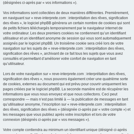
(désignées ci-après par « vos informations »).
Vos informations sont collectées de deux manières différentes. Premièrement,
en naviguant sur « reve-interprete.com : interprétation des rêves, signification
des rêves », le logiciel phpBB génèrera un certain nombre de cookies qui sont
de petits fichiers téléchargés temporairement par le navigateur internet de
votre ordinateur. Les deux premiers cookies ne contiennent qu’un identifiant
utilisateur et un identifiant anonyme de session qui vous sont automatiquement
assignés par le logiciel phpBB. Un troisième cookie sera créé lors de votre
navigation sur les sujets de « reve-interprete.com : interprétation des rêves,
signification des rêves », archivant de ce fait tous les sujets que vous avez
consultés et permettant d’améliorer votre confort de navigation en tant
qu’utilisateur.
Lors de votre navigation sur « reve-interprete.com : interprétation des rêves,
signification des rêves », nous pouvons également créer une quatrième sorte
de cookies, externes au document qui est prévu pour couvrir uniquement les
pages créées par le logiciel phpBB. La seconde manière est de récupérer les
informations que vous nous envoyez et que nous collectons. Ceci peut
correspondre — mais n’est pas limité à — la publication de messages en tant
qu’utilisateur anonyme, l’inscription sur « reve-interprete.com : interprétation
des rêves, signification des rêves » (désignée ci-après par « votre compte ») et
les messages que vous publiez après votre inscription et lors de votre
connexion (désignés ci-après par « vos messages »).
Votre compte contiendra au minimum un identifiant unique (désigné ci-après