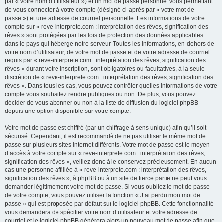
par « votre nom d’utilisateur ») et un mot de passe personnel vous permettant
de vous connecter à votre compte (désigné ci-après par « votre mot de
passe ») et une adresse de courriel personnelle. Les informations de votre
compte sur « reve-interprete.com : interprétation des rêves, signification des
rêves » sont protégées par les lois de protection des données applicables
dans le pays qui héberge notre serveur. Toutes les informations, en-dehors de
votre nom d’utilisateur, de votre mot de passe et de votre adresse de courriel
requis par « reve-interprete.com : interprétation des rêves, signification des
rêves » durant votre inscription, sont obligatoires ou facultatives, à la seule
discrétion de « reve-interprete.com : interprétation des rêves, signification des
rêves ». Dans tous les cas, vous pouvez contrôler quelles informations de votre
compte vous souhaitez rendre publiques ou non. De plus, vous pouvez
décider de vous abonner ou non à la liste de diffusion du logiciel phpBB
depuis une option disponible sur votre compte.
Votre mot de passe est chiffré (par un chiffrage à sens unique) afin qu’il soit
sécurisé. Cependant, il est recommandé de ne pas utiliser le même mot de
passe sur plusieurs sites internet différents. Votre mot de passe est le moyen
d’accès à votre compte sur « reve-interprete.com : interprétation des rêves,
signification des rêves », veillez donc à le conservez précieusement. En aucun
cas une personne affiliée à « reve-interprete.com : interprétation des rêves,
signification des rêves », à phpBB ou à un site de tierce partie ne peut vous
demander légitimement votre mot de passe. Si vous oubliez le mot de passe
de votre compte, vous pouvez utiliser la fonction « J’ai perdu mon mot de
passe » qui est proposée par défaut sur le logiciel phpBB. Cette fonctionnalité
vous demandera de spécifier votre nom d’utilisateur et votre adresse de
courriel et le logiciel phpBB générera alors un nouveau mot de passe afin que