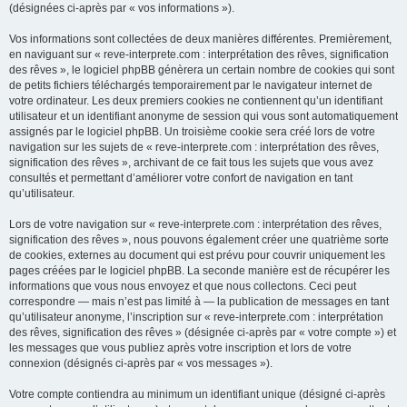
(désignées ci-après par « vos informations »).
Vos informations sont collectées de deux manières différentes. Premièrement,
en naviguant sur « reve-interprete.com : interprétation des rêves, signification
des rêves », le logiciel phpBB génèrera un certain nombre de cookies qui sont
de petits fichiers téléchargés temporairement par le navigateur internet de
votre ordinateur. Les deux premiers cookies ne contiennent qu’un identifiant
utilisateur et un identifiant anonyme de session qui vous sont automatiquement
assignés par le logiciel phpBB. Un troisième cookie sera créé lors de votre
navigation sur les sujets de « reve-interprete.com : interprétation des rêves,
signification des rêves », archivant de ce fait tous les sujets que vous avez
consultés et permettant d’améliorer votre confort de navigation en tant
qu’utilisateur.
Lors de votre navigation sur « reve-interprete.com : interprétation des rêves,
signification des rêves », nous pouvons également créer une quatrième sorte
de cookies, externes au document qui est prévu pour couvrir uniquement les
pages créées par le logiciel phpBB. La seconde manière est de récupérer les
informations que vous nous envoyez et que nous collectons. Ceci peut
correspondre — mais n’est pas limité à — la publication de messages en tant
qu’utilisateur anonyme, l’inscription sur « reve-interprete.com : interprétation
des rêves, signification des rêves » (désignée ci-après par « votre compte ») et
les messages que vous publiez après votre inscription et lors de votre
connexion (désignés ci-après par « vos messages »).
Votre compte contiendra au minimum un identifiant unique (désigné ci-après