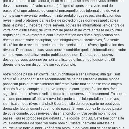
par « votre nom d’utilisateur ») et un mot de passe personnel vous permettant
de vous connecter à votre compte (désigné ci-après par « votre mot de
passe ») et une adresse de courriel personnelle. Les informations de votre
compte sur « reve-interprete.com : interprétation des rêves, signification des
rêves » sont protégées par les lois de protection des données applicables
dans le pays qui héberge notre serveur. Toutes les informations, en-dehors de
votre nom d’utilisateur, de votre mot de passe et de votre adresse de courriel
requis par « reve-interprete.com : interprétation des rêves, signification des
rêves » durant votre inscription, sont obligatoires ou facultatives, à la seule
discrétion de « reve-interprete.com : interprétation des rêves, signification des
rêves ». Dans tous les cas, vous pouvez contrôler quelles informations de votre
compte vous souhaitez rendre publiques ou non. De plus, vous pouvez
décider de vous abonner ou non à la liste de diffusion du logiciel phpBB
depuis une option disponible sur votre compte.
Votre mot de passe est chiffré (par un chiffrage à sens unique) afin qu’il soit
sécurisé. Cependant, il est recommandé de ne pas utiliser le même mot de
passe sur plusieurs sites internet différents. Votre mot de passe est le moyen
d’accès à votre compte sur « reve-interprete.com : interprétation des rêves,
signification des rêves », veillez donc à le conservez précieusement. En aucun
cas une personne affiliée à « reve-interprete.com : interprétation des rêves,
signification des rêves », à phpBB ou à un site de tierce partie ne peut vous
demander légitimement votre mot de passe. Si vous oubliez le mot de passe
de votre compte, vous pouvez utiliser la fonction « J’ai perdu mon mot de
passe » qui est proposée par défaut sur le logiciel phpBB. Cette fonctionnalité
vous demandera de spécifier votre nom d’utilisateur et votre adresse de
courriel et le logiciel phpBB générera alors un nouveau mot de passe afin que