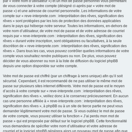
par « votre nom d’utilisateur ») et un mot de passe personnel vous permettant
de vous connecter à votre compte (désigné ci-après par « votre mot de
passe ») et une adresse de courriel personnelle. Les informations de votre
compte sur « reve-interprete.com : interprétation des rêves, signification des
rêves » sont protégées par les lois de protection des données applicables
dans le pays qui héberge notre serveur. Toutes les informations, en-dehors de
votre nom d’utilisateur, de votre mot de passe et de votre adresse de courriel
requis par « reve-interprete.com : interprétation des rêves, signification des
rêves » durant votre inscription, sont obligatoires ou facultatives, à la seule
discrétion de « reve-interprete.com : interprétation des rêves, signification des
rêves ». Dans tous les cas, vous pouvez contrôler quelles informations de votre
compte vous souhaitez rendre publiques ou non. De plus, vous pouvez
décider de vous abonner ou non à la liste de diffusion du logiciel phpBB
depuis une option disponible sur votre compte.
Votre mot de passe est chiffré (par un chiffrage à sens unique) afin qu’il soit
sécurisé. Cependant, il est recommandé de ne pas utiliser le même mot de
passe sur plusieurs sites internet différents. Votre mot de passe est le moyen
d’accès à votre compte sur « reve-interprete.com : interprétation des rêves,
signification des rêves », veillez donc à le conservez précieusement. En aucun
cas une personne affiliée à « reve-interprete.com : interprétation des rêves,
signification des rêves », à phpBB ou à un site de tierce partie ne peut vous
demander légitimement votre mot de passe. Si vous oubliez le mot de passe
de votre compte, vous pouvez utiliser la fonction « J’ai perdu mon mot de
passe » qui est proposée par défaut sur le logiciel phpBB. Cette fonctionnalité
vous demandera de spécifier votre nom d’utilisateur et votre adresse de
courriel et le logiciel phpBB générera alors un nouveau mot de passe afin que