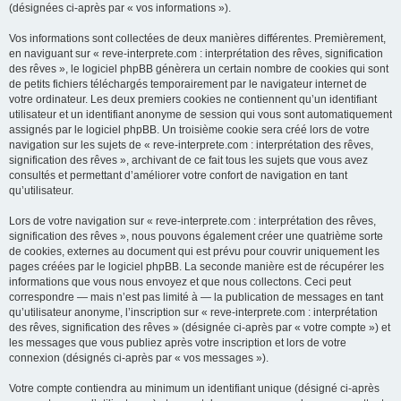
(désignées ci-après par « vos informations »).
Vos informations sont collectées de deux manières différentes. Premièrement,
en naviguant sur « reve-interprete.com : interprétation des rêves, signification
des rêves », le logiciel phpBB génèrera un certain nombre de cookies qui sont
de petits fichiers téléchargés temporairement par le navigateur internet de
votre ordinateur. Les deux premiers cookies ne contiennent qu’un identifiant
utilisateur et un identifiant anonyme de session qui vous sont automatiquement
assignés par le logiciel phpBB. Un troisième cookie sera créé lors de votre
navigation sur les sujets de « reve-interprete.com : interprétation des rêves,
signification des rêves », archivant de ce fait tous les sujets que vous avez
consultés et permettant d’améliorer votre confort de navigation en tant
qu’utilisateur.
Lors de votre navigation sur « reve-interprete.com : interprétation des rêves,
signification des rêves », nous pouvons également créer une quatrième sorte
de cookies, externes au document qui est prévu pour couvrir uniquement les
pages créées par le logiciel phpBB. La seconde manière est de récupérer les
informations que vous nous envoyez et que nous collectons. Ceci peut
correspondre — mais n’est pas limité à — la publication de messages en tant
qu’utilisateur anonyme, l’inscription sur « reve-interprete.com : interprétation
des rêves, signification des rêves » (désignée ci-après par « votre compte ») et
les messages que vous publiez après votre inscription et lors de votre
connexion (désignés ci-après par « vos messages »).
Votre compte contiendra au minimum un identifiant unique (désigné ci-après