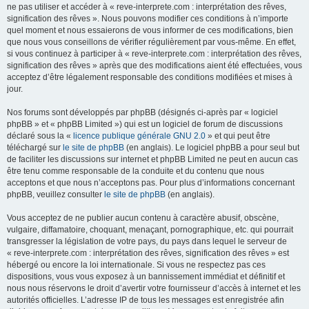
ne pas utiliser et accéder à « reve-interprete.com : interprétation des rêves,
signification des rêves ». Nous pouvons modifier ces conditions à n’importe
quel moment et nous essaierons de vous informer de ces modifications, bien
que nous vous conseillons de vérifier régulièrement par vous-même. En effet,
si vous continuez à participer à « reve-interprete.com : interprétation des rêves,
signification des rêves » après que des modifications aient été effectuées, vous
acceptez d’être légalement responsable des conditions modifiées et mises à
jour.
Nos forums sont développés par phpBB (désignés ci-après par « logiciel
phpBB » et « phpBB Limited ») qui est un logiciel de forum de discussions
déclaré sous la «
licence publique générale GNU 2.0
» et qui peut être
téléchargé sur
le site de phpBB
(en anglais). Le logiciel phpBB a pour seul but
de faciliter les discussions sur internet et phpBB Limited ne peut en aucun cas
être tenu comme responsable de la conduite et du contenu que nous
acceptons et que nous n’acceptons pas. Pour plus d’informations concernant
phpBB, veuillez consulter
le site de phpBB
(en anglais).
Vous acceptez de ne publier aucun contenu à caractère abusif, obscène,
vulgaire, diffamatoire, choquant, menaçant, pornographique, etc. qui pourrait
transgresser la législation de votre pays, du pays dans lequel le serveur de
« reve-interprete.com : interprétation des rêves, signification des rêves » est
hébergé ou encore la loi internationale. Si vous ne respectez pas ces
dispositions, vous vous exposez à un bannissement immédiat et définitif et
nous nous réservons le droit d’avertir votre fournisseur d’accès à internet et les
autorités officielles. L’adresse IP de tous les messages est enregistrée afin