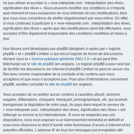
ne pas utiliser et accéder à « reve-interprete.com : interprétation des rêves,
signification des rêves ». Nous pouvons modifier ces conditions à n’importe
quel moment et nous essaierons de vous informer de ces modifications, bien
que nous vous conseillons de vérifier régulièrement par vous-même. En effet,
si vous continuez à participer à « reve-interprete.com : interprétation des rêves,
signification des rêves » après que des modifications aient été effectuées, vous
acceptez d’être légalement responsable des conditions modifiées et mises à
jour.
Nos forums sont développés par phpBB (désignés ci-après par « logiciel
phpBB » et « phpBB Limited ») qui est un logiciel de forum de discussions
déclaré sous la «
licence publique générale GNU 2.0
» et qui peut être
téléchargé sur
le site de phpBB
(en anglais). Le logiciel phpBB a pour seul but
de faciliter les discussions sur internet et phpBB Limited ne peut en aucun cas
être tenu comme responsable de la conduite et du contenu que nous
acceptons et que nous n’acceptons pas. Pour plus d’informations concernant
phpBB, veuillez consulter
le site de phpBB
(en anglais).
Vous acceptez de ne publier aucun contenu à caractère abusif, obscène,
vulgaire, diffamatoire, choquant, menaçant, pornographique, etc. qui pourrait
transgresser la législation de votre pays, du pays dans lequel le serveur de
« reve-interprete.com : interprétation des rêves, signification des rêves » est
hébergé ou encore la loi internationale. Si vous ne respectez pas ces
dispositions, vous vous exposez à un bannissement immédiat et définitif et
nous nous réservons le droit d’avertir votre fournisseur d’accès à internet et les
autorités officielles. L’adresse IP de tous les messages est enregistrée afin