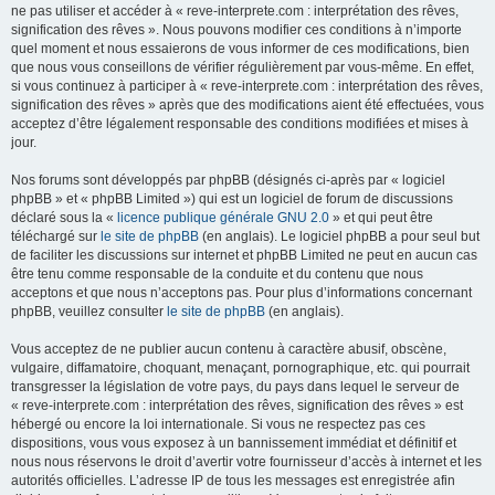
ne pas utiliser et accéder à « reve-interprete.com : interprétation des rêves,
signification des rêves ». Nous pouvons modifier ces conditions à n’importe
quel moment et nous essaierons de vous informer de ces modifications, bien
que nous vous conseillons de vérifier régulièrement par vous-même. En effet,
si vous continuez à participer à « reve-interprete.com : interprétation des rêves,
signification des rêves » après que des modifications aient été effectuées, vous
acceptez d’être légalement responsable des conditions modifiées et mises à
jour.
Nos forums sont développés par phpBB (désignés ci-après par « logiciel
phpBB » et « phpBB Limited ») qui est un logiciel de forum de discussions
déclaré sous la «
licence publique générale GNU 2.0
» et qui peut être
téléchargé sur
le site de phpBB
(en anglais). Le logiciel phpBB a pour seul but
de faciliter les discussions sur internet et phpBB Limited ne peut en aucun cas
être tenu comme responsable de la conduite et du contenu que nous
acceptons et que nous n’acceptons pas. Pour plus d’informations concernant
phpBB, veuillez consulter
le site de phpBB
(en anglais).
Vous acceptez de ne publier aucun contenu à caractère abusif, obscène,
vulgaire, diffamatoire, choquant, menaçant, pornographique, etc. qui pourrait
transgresser la législation de votre pays, du pays dans lequel le serveur de
« reve-interprete.com : interprétation des rêves, signification des rêves » est
hébergé ou encore la loi internationale. Si vous ne respectez pas ces
dispositions, vous vous exposez à un bannissement immédiat et définitif et
nous nous réservons le droit d’avertir votre fournisseur d’accès à internet et les
autorités officielles. L’adresse IP de tous les messages est enregistrée afin