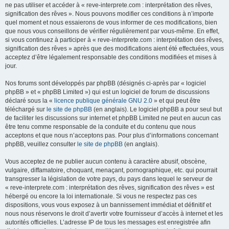
ne pas utiliser et accéder à « reve-interprete.com : interprétation des rêves,
signification des rêves ». Nous pouvons modifier ces conditions à n’importe
quel moment et nous essaierons de vous informer de ces modifications, bien
que nous vous conseillons de vérifier régulièrement par vous-même. En effet,
si vous continuez à participer à « reve-interprete.com : interprétation des rêves,
signification des rêves » après que des modifications aient été effectuées, vous
acceptez d’être légalement responsable des conditions modifiées et mises à
jour.
Nos forums sont développés par phpBB (désignés ci-après par « logiciel
phpBB » et « phpBB Limited ») qui est un logiciel de forum de discussions
déclaré sous la «
licence publique générale GNU 2.0
» et qui peut être
téléchargé sur
le site de phpBB
(en anglais). Le logiciel phpBB a pour seul but
de faciliter les discussions sur internet et phpBB Limited ne peut en aucun cas
être tenu comme responsable de la conduite et du contenu que nous
acceptons et que nous n’acceptons pas. Pour plus d’informations concernant
phpBB, veuillez consulter
le site de phpBB
(en anglais).
Vous acceptez de ne publier aucun contenu à caractère abusif, obscène,
vulgaire, diffamatoire, choquant, menaçant, pornographique, etc. qui pourrait
transgresser la législation de votre pays, du pays dans lequel le serveur de
« reve-interprete.com : interprétation des rêves, signification des rêves » est
hébergé ou encore la loi internationale. Si vous ne respectez pas ces
dispositions, vous vous exposez à un bannissement immédiat et définitif et
nous nous réservons le droit d’avertir votre fournisseur d’accès à internet et les
autorités officielles. L’adresse IP de tous les messages est enregistrée afin