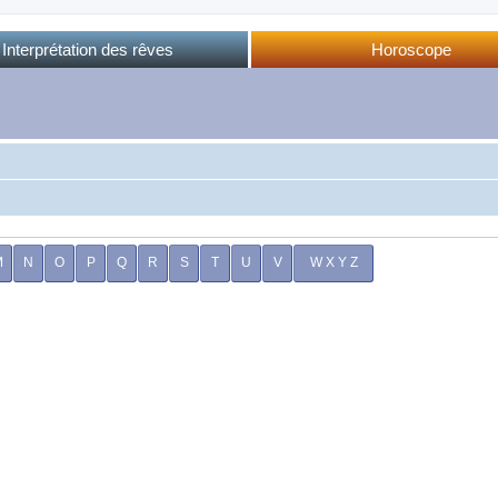
Interprétation des rêves
Horoscope
Dictionnaire des rêves
Horoscope complet
Dictionnaire oriental
Horo phases lunaires
Forum des rêves
Calendrier lunaire
Sommeil et rêves
M
N
O
P
Q
R
S
T
U
V
W X Y Z