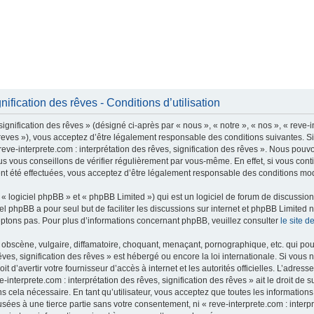
nification des rêves - Conditions d’utilisation
ignification des rêves » (désigné ci-après par « nous », « notre », « nos », « reve-in
s-reves »), vous acceptez d’être légalement responsable des conditions suivantes. 
« reve-interprete.com : interprétation des rêves, signification des rêves ». Nous po
 vous conseillons de vérifier régulièrement par vous-même. En effet, si vous contin
ent été effectuées, vous acceptez d’être légalement responsable des conditions modi
 logiciel phpBB » et « phpBB Limited ») qui est un logiciel de forum de discussio
iel phpBB a pour seul but de faciliter les discussions sur internet et phpBB Limit
ptons pas. Pour plus d’informations concernant phpBB, veuillez consulter
le site 
obscène, vulgaire, diffamatoire, choquant, menaçant, pornographique, etc. qui pourr
rêves, signification des rêves » est hébergé ou encore la loi internationale. Si vou
t d’avertir votre fournisseur d’accès à internet et les autorités officielles. L’adres
interprete.com : interprétation des rêves, signification des rêves » ait le droit de 
 cela nécessaire. En tant qu’utilisateur, vous acceptez que toutes les informatio
ées à une tierce partie sans votre consentement, ni « reve-interprete.com : interpré