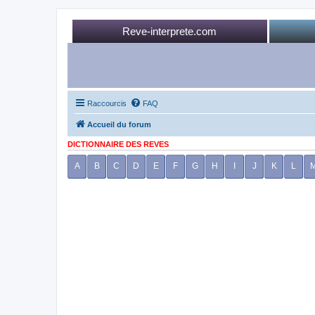
Reve-interprete.com
Raccourcis
FAQ
Accueil du forum
DICTIONNAIRE DES REVES
A
B
C
D
E
F
G
H
I
J
K
L