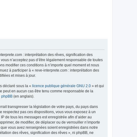
terprete.com : interprétation des rêves, signification des
Si vous n’acceptez pas d’être légalement responsable de toutes
uvons modifier ces conditions à n’importe quel moment et nous
uez à participer à « reve-interprete.com : interprétation des
fiées et mises à jour.
ns déclaré sous la «
licence publique générale GNU 2.0
» et qui
ed ne peut en aucun cas être tenu comme responsable de la
de phpBB
(en anglais).
ait transgresser la législation de votre pays, du pays dans
s ne respectez pas ces dispositions, vous vous exposez à un
se IP de tous les messages est enregistrée afin d’aider au
supprimer, de modifier, de déplacer ou de verrouiller n’importe
ns que vous avez renseignées soient enregistrées dans notre
tation des rêves, signification des rêves », ni phpBB, ne