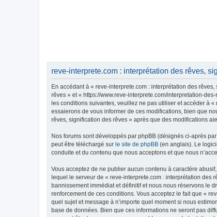
reve-interprete.com : interprétation des rêves, sig
En accédant à « reve-interprete.com : interprétation des rêves, s
rêves » et « https://www.reve-interprete.com/interpretation-de
les conditions suivantes, veuillez ne pas utiliser et accéder à 
essaierons de vous informer de ces modifications, bien que nous
rêves, signification des rêves » après que des modifications ai
Nos forums sont développés par phpBB (désignés ci-après par «
peut être téléchargé sur
le site de phpBB
(en anglais). Le logic
conduite et du contenu que nous acceptons et que nous n’acce
Vous acceptez de ne publier aucun contenu à caractère abusif, 
lequel le serveur de « reve-interprete.com : interprétation des 
bannissement immédiat et définitif et nous nous réservons le droi
renforcement de ces conditions. Vous acceptez le fait que « reve-
quel sujet et message à n’importe quel moment si nous estimons
base de données. Bien que ces informations ne seront pas diffus