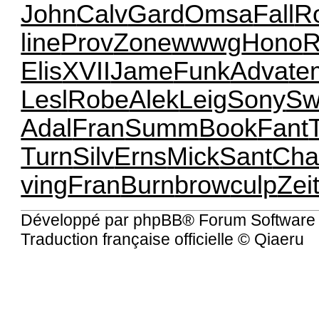
John
Calv
Gard
Omsa
Fall
R
line
Prov
Zone
wwwg
Hono
R
Elis
XVII
Jame
Funk
Adva
te
Lesl
Robe
Alek
Leig
Sony
S
Adal
Fran
Summ
Book
Fant
Turn
Silv
Erns
Mick
Sant
Cha
ving
Fran
Burn
brow
culp
Zei
Développé par
phpBB
® Forum Software
Traduction française officielle
©
Qiaeru