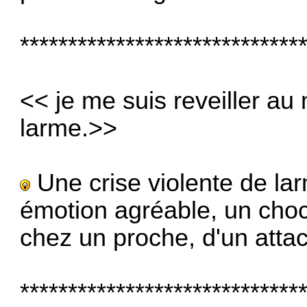
*****************************
<< je me suis reveiller au
larme.>>
Une crise violente de l
émotion agréable, un choc
chez un proche, d'un att
*****************************