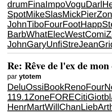
drum
Fina
Impo
Vogu
Darl
H
Spot
Mike
Slas
Mick
Pier
Zo
John
Tibo
Four
Foot
Happ
St
Barb
What
Elec
West
Comi
Z
John
Gary
Unfi
Stre
Jean
Gri
Re: Rêve de l'ex de mon 
par
ytotem
Delu
Ossi
Book
Reno
Four
N
119.1
Zone
FORE
Citi
Giot
b
Henr
Mart
Will
Chan
Lieb
Art