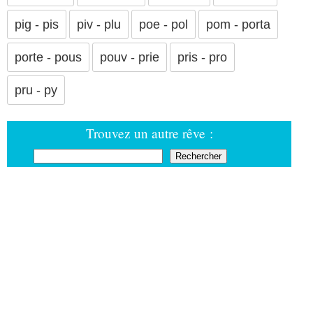
pig - pis
piv - plu
poe - pol
pom - porta
porte - pous
pouv - prie
pris - pro
pru - py
Trouvez un autre rêve :