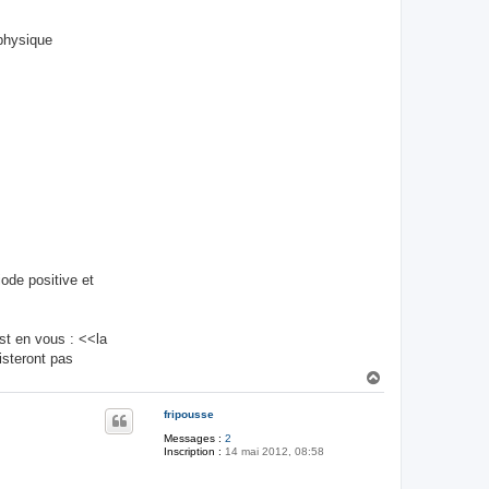
 physique
ode positive et
est en vous : <<la
isteront pas
H
a
u
fripousse
t
Messages :
2
Inscription :
14 mai 2012, 08:58