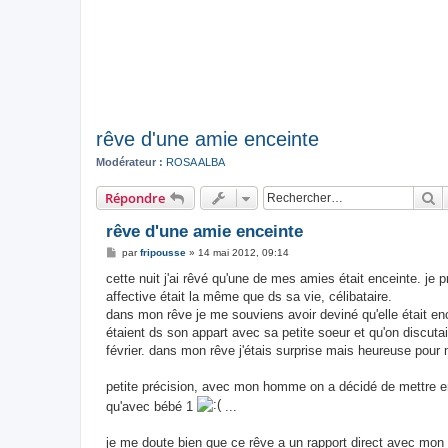
rêve d'une amie enceinte
Modérateur :
ROSA ALBA
R
Répondre
rêve d'une amie enceinte
M
par
fripousse
»
14 mai 2012, 09:14
e
s
cette nuit j'ai rêvé qu'une de mes amies était enceinte. je 
s
affective était la même que ds sa vie, célibataire.
a
g
dans mon rêve je me souviens avoir deviné qu'elle était en
e
étaient ds son appart avec sa petite soeur et qu'on discutai
février. dans mon rêve j'étais surprise mais heureuse pour
petite précision, avec mon homme on a décidé de mettre en
qu'avec bébé 1
...
je me doute bien que ce rêve a un rapport direct avec mon é