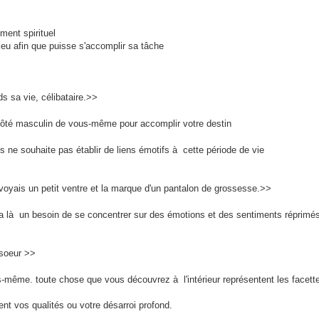
ment spirituel
 lieu afin que puisse s'accomplir sa tâche
s sa vie, célibataire.>>
 côté masculin de vous-même pour accomplir votre destin
 ne souhaite pas établir de liens émotifs à cette période de vie
 voyais un petit ventre et la marque d'un pantalon de grossesse.>>
 a là un besoin de se concentrer sur des émotions et des sentiments réprimé
 soeur >>
s-même. toute chose que vous découvrez à l'intérieur représentent les facet
nt vos qualités ou votre désarroi profond.