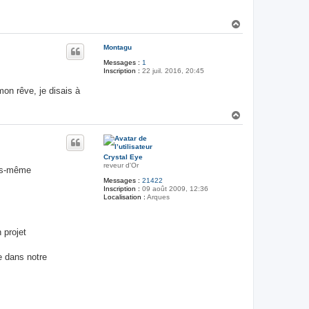
H
a
u
Montagu
t
Messages :
1
Inscription :
22 juil. 2016, 20:45
mon rêve, je disais à
H
a
u
t
Crystal Eye
reveur d'Or
ous-même
Messages :
21422
Inscription :
09 août 2009, 12:36
Localisation :
Arques
 projet
e dans notre