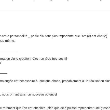
 notre personnalité _ partie d'autant plus importante que l'ami(e) est cher(e).
 nous-même.
___________
ation d'une création. C'est un rêve trés positif
n
_____
rolongée est nécessaire à quelque chose, probablement à la réalisation d'un
 nous offrant ainsi un nouveau potentiel
e rarement que l'on est enceinte, bien que cela puisse représenter une gross