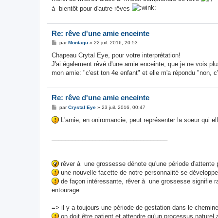
g
à bientôt pour d'autre rêves
e
Re: rêve d'une amie enceinte
M
par
Montagu
»
22 juil. 2016, 20:53
e
s
Chapeau Crytal Eye, pour votre interprétation!
s
J'ai également rêvé d'une amie enceinte, que je ne vois pl
a
g
mon amie: "c'est ton 4e enfant" et elle m'a répondu "non, c'
e
Re: rêve d'une amie enceinte
M
par
Crystal Eye
»
23 juil. 2016, 00:47
e
s
L'amie, en oniromancie, peut représenter la soeur qui el
s
a
g
__________________________________
e
rêver à une grossesse dénote qu'une période d'attente p
une nouvelle facette de notre personnalité se développe,
de façon intéressante, rêver à une grossesse signifie r
entourage
=> il y a toujours une période de gestation dans le chemine
on doit être patient et attendre qu'un processus naturel 