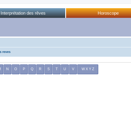
Interprétation des rêves
Horoscope
Dictionnaire des rêves
Horoscope complet
Dictionnaire oriental
Horo phases lunaires
Forum des rêves
Calendrier lunaire
Sommeil et rêves
s reves
M
N
O
P
Q
R
S
T
U
V
W X Y Z