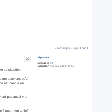
7 messages • Page
1
sur
1
fripousse
Messages :
2
Inscription :
14 mai 2012, 08:58
ve sa situation
 je me souviens qu'on
nce est prévue en
ient pas aussi vite
 moi? pour mon amie?