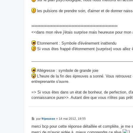
les pulsions de prendre soin, d'aimer et de donner nais
**********************************************************
<<dans mon rêve j'étais surprise mais heureuse pour mon
Etonnement : Symbole d'événement inattendu
Si vous êtes frappé d'étonnement (surprise) vous allez ê
________________________________________________
Allégresse : symbole de grande joie
L'heure de la fin des épreuves a sonné. Vous retrouvez
entreprenante s'ouvre.
=> Si vous êtes dans un état de bonheur, de perfection, d'a
connaissance pure>>. Autant dire que vous n'êtes pas prêt de
M
par
fripousse
»
14 mai 2012, 19:55
e
s
merci bcp pour cette réponse détaillée et complète, je me s
s
merci de m'avoir aidée à mieux comprendre ce rêve
a