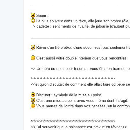
________________________________________________
Soeur :
Le plus souvent dans un rêve, elle joue son propre rôle,
=> cadette : sentiments de rivalité, de jalousie (d'autant pl
________________________________________________
Rêver d'un frère et/ou d'une soeur n'est pas seulement à 
C'est aussi votre double intérieur que vous rencontrez.
=> Un frère ou une soeur tendres : vous êtes en train de r
**********************************************************
<<et qu'on discutait de comment elle allait faire qd bébé ser
Discuter : symbole de la mise au point
C'est une mise au point avec vous-même dont il s'agit.
Vous mettez de l'ordre dans vos pensées, en la confront
**********************************************************
<< j'ai souvenir que la naissance est prévue en février.>>