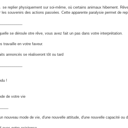
à se replier physiquement sur soi-même, où certains animaux hibernent. Rêver
nter les souvenirs des actions passées. Cette apparente paralysie permet de re
____________
elle se déroule otre rêve, vous avez fait un pas dans votre interprétation.
ps travaille en votre faveur.
its annoncés se réaliseront tôt ou tard
____________
ndu !
de de votre vie
_____
 nouveau mode de vie, d'une nouvelle attitude, d'une nouvelle capacité ou d
d avec notre existence