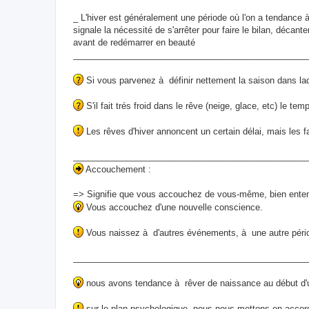
_ L'hiver est généralement une période où l'on a tendance 
signale la nécessité de s'arrêter pour faire le bilan, déca
avant de redémarrer en beauté
________________________________________________
Si vous parvenez à définir nettement la saison dans laqu
S'il fait trés froid dans le rêve (neige, glace, etc) le tem
Les rêves d'hiver annoncent un certain délai, mais les fa
________________________________________________
Accouchement :
=> Signifie que vous accouchez de vous-même, bien ente
Vous accouchez d'une nouvelle conscience.
Vous naissez à d'autres événements, à une autre pério
________________________________________________
nous avons tendance à rêver de naissance au début d'un
sur le plan psychologique, nous nous mettons en accor