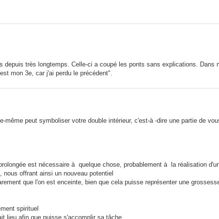
us depuis très longtemps. Celle-ci a coupé les ponts sans explications. Dans 
est mon 3e, car j'ai perdu le précédent".
le-même peut symboliser votre double intérieur, c'est-à -dire une partie de v
rolongée est nécessaire à quelque chose, probablement à la réalisation d'un
 nous offrant ainsi un nouveau potentiel
arement que l'on est enceinte, bien que cela puisse représenter une grossess
ment spirituel
ait lieu afin que puisse s'accomplir sa tâche