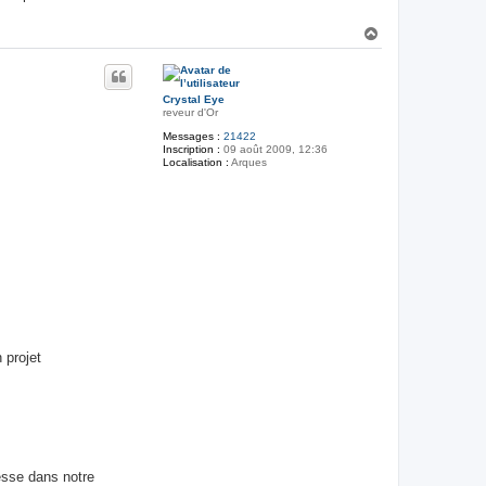
H
a
u
t
Crystal Eye
reveur d'Or
Messages :
21422
Inscription :
09 août 2009, 12:36
Localisation :
Arques
 projet
esse dans notre