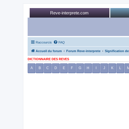
Reve-interprete.com
Raccourcis
FAQ
Accueil du forum
Forum Reve-interprete
Signification de
DICTIONNAIRE DES REVES
A
B
C
D
E
F
G
H
I
J
K
L