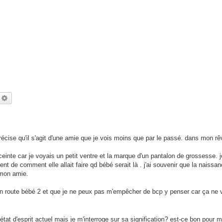
echercher
Recherche avancée
précise qu'il s'agit d'une amie que je vois moins que par le passé. dans mon rê
ceinte car je voyais un petit ventre et la marque d'un pantalon de grossesse.
ent de comment elle allait faire qd bébé serait là . j'ai souvenir que la naissa
 mon amie.
 route bébé 2 et que je ne peux pas m'empêcher de bcp y penser car ça ne v
tat d'esprit actuel mais je m'interroge sur sa signification? est-ce bon pour