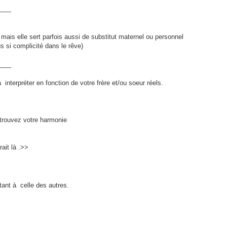
____
 mais elle sert parfois aussi de substitut maternel ou personnel
us si complicité dans le rêve)
____
interpréter en fonction de votre frère et/ou soeur réels.
etrouvez votre harmonie
ait là .>>
ant à celle des autres.