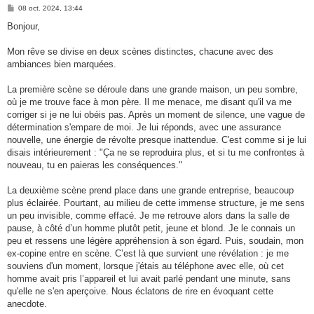
M
08 oct. 2024, 13:44
e
s
Bonjour,
s
a
g
Mon rêve se divise en deux scènes distinctes, chacune avec des
e
ambiances bien marquées.
La première scène se déroule dans une grande maison, un peu sombre,
où je me trouve face à mon père. Il me menace, me disant qu'il va me
corriger si je ne lui obéis pas. Après un moment de silence, une vague de
détermination s'empare de moi. Je lui réponds, avec une assurance
nouvelle, une énergie de révolte presque inattendue. C'est comme si je lui
disais intérieurement : "Ça ne se reproduira plus, et si tu me confrontes à
nouveau, tu en paieras les conséquences."
La deuxième scène prend place dans une grande entreprise, beaucoup
plus éclairée. Pourtant, au milieu de cette immense structure, je me sens
un peu invisible, comme effacé. Je me retrouve alors dans la salle de
pause, à côté d’un homme plutôt petit, jeune et blond. Je le connais un
peu et ressens une légère appréhension à son égard. Puis, soudain, mon
ex-copine entre en scène. C’est là que survient une révélation : je me
souviens d'un moment, lorsque j'étais au téléphone avec elle, où cet
homme avait pris l’appareil et lui avait parlé pendant une minute, sans
qu'elle ne s'en aperçoive. Nous éclatons de rire en évoquant cette
anecdote.