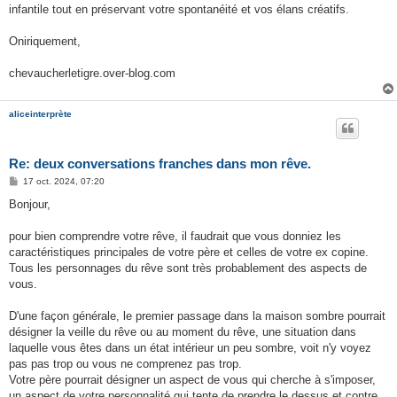
infantile tout en préservant votre spontanéité et vos élans créatifs.
Oniriquement,
chevaucherletigre.over-blog.com
aliceinterprète
Re: deux conversations franches dans mon rêve.
M
17 oct. 2024, 07:20
e
s
Bonjour,
s
a
g
pour bien comprendre votre rêve, il faudrait que vous donniez les
e
caractéristiques principales de votre père et celles de votre ex copine.
Tous les personnages du rêve sont très probablement des aspects de
vous.
D'une façon générale, le premier passage dans la maison sombre pourrait
désigner la veille du rêve ou au moment du rêve, une situation dans
laquelle vous êtes dans un état intérieur un peu sombre, voit n'y voyez
pas pas trop ou vous ne comprenez pas trop.
Votre père pourrait désigner un aspect de vous qui cherche à s'imposer,
un aspect de votre personnalité qui tente de prendre le dessus et contre