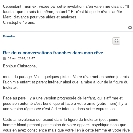
Cependant, mon ex, vexée par cette révélation, s’en va en me disant : "Il
faudrait que tu sois toi-même, naturel." Et c'est là que le rêve s'arrête.
Merci d'avance pour vos aides et analyses.
Christophe 45 ans.
Onirolov
Re: deux conversations franches dans mon rêve.
M
09 oct. 2024, 12:47
e
s
Bonjour Christophe,
s
a
g
merci du partage. Voici quelques pistes. Votre rêve met en scène je crois
e
l'alchimie enfant et parent intérieur ainsi que la mise à jour de la figure du
trickster.
Face au père il y a une version progressée de l'enfant, qui s'affirme et
pose son autorité c'est bénéfique et face à votre amie (votre mère) il y a
une version régressée c'est à dire infantile dans votre expression.
Cette ambivalence se résoud dans la figure du trickster (petit jeune
homme blond prenant possession de votre appareil psychique sans que
vous en ayez conscience mais que votre lien à cette femme et votre rêve