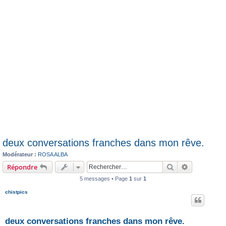
deux conversations franches dans mon rêve.
Modérateur :
ROSA ALBA
Rechercher
Recherche 
Répondre
5 messages • Page
1
sur
1
chistpics
deux conversations franches dans mon rêve.