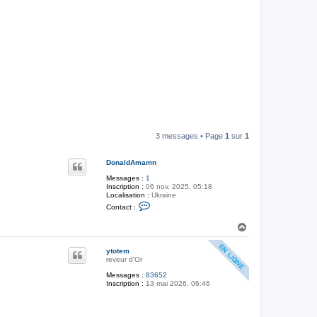
3 messages • Page
1
sur
1
DonaldAmamn
Messages :
1
Inscription :
06 nov. 2025, 05:18
Localisation :
Ukraine
C
Contact :
o
n
H
t
a
a
c
u
ytotem
t
t
reveur d'Or
e
r
Messages :
83652
D
Inscription :
13 mai 2026, 06:46
o
n
a
l