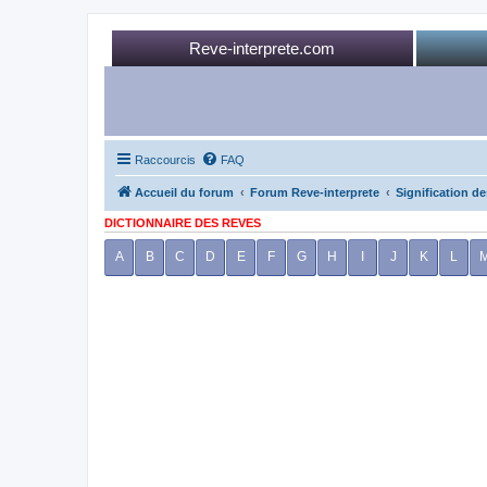
Reve-interprete.com
Raccourcis
FAQ
Accueil du forum
Forum Reve-interprete
Signification de
DICTIONNAIRE DES REVES
A
B
C
D
E
F
G
H
I
J
K
L