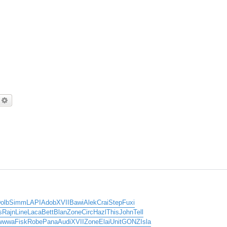
echercher
Recherche avancée
olb
Simm
LAPI
Adob
XVII
Bawi
Alek
Crai
Step
Fuxi
s
Rajn
Line
Laca
Bett
Blan
Zone
Circ
Hazl
This
John
Tell
wwwa
Fisk
Robe
Pana
Audi
XVII
Zone
Elai
Unit
GONZ
Isla