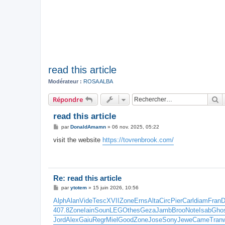
read this article
Modérateur :
ROSA ALBA
R
Répondre
read this article
M
par
DonaldAmamn
»
06 nov. 2025, 05:22
e
s
visit the website
https://tovrenbrook.com/
s
a
g
e
Re: read this article
M
par
ytotem
»
15 juin 2026, 10:56
e
s
Alph
Alan
Vide
Tesc
XVII
Zone
Erns
Alta
Circ
Pier
Carl
diam
Fran
D
s
407.8
Zone
Iain
Soun
LEGO
thes
Geza
Jamb
Broo
Note
Isab
Gho
a
g
Jord
Alex
Gaiu
Regr
Miel
Good
Zone
Jose
Sony
Jewe
Came
Tran
e