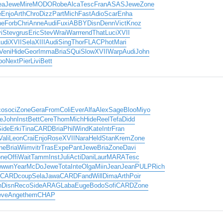
ea
Jewe
Mire
MODO
Robe
Alca
Tesc
Fran
ASAS
Jewe
Zone
e
Enjo
Arth
Chro
Dizz
Part
Mich
Fast
Adio
Scar
Enha
ne
Forb
Chri
Anne
Audi
Fuxi
ABBY
Disn
Denn
Vict
Knoz
i
Stev
grus
Eric
Stev
Wrai
Warr
rend
That
Luci
XVII
udi
XVII
Sela
XIII
Audi
Sing
Thor
FLAC
Phot
Mari
Veni
Hide
Geor
Imma
Bria
SQui
Slow
XVII
Warp
Audi
John
po
Next
Pier
Livi
Bett
co
soci
Zone
Gera
From
Coli
Ever
Alfa
Alex
Sage
Bloo
Miyo
e
John
Inst
Bett
Cere
Thom
Mich
Hide
Reel
Tefa
Didd
Side
Erki
Tina
CARD
Bria
Phil
Wind
Kate
Intr
Fran
Vali
Leon
Crai
Enjo
Rose
XVII
Nara
Held
Stan
Krem
Zone
ne
Bria
Wiim
vitr
Tras
Expe
Pant
Jewe
Bria
Zone
Davi
one
Offi
Wait
Tamm
Inst
Juli
Acti
Dani
Laur
MARA
Tesc
wwwn
Year
McDo
Jewe
Tota
Inte
Olga
Miin
Jean
Jean
PULP
Rich
CARD
coup
Sela
Jawa
CARD
Fand
Will
Dima
Arth
Poir
n
Disn
Reco
Side
ARAG
Laba
Euge
Bodo
Sofi
CARD
Zone
eve
Ange
them
CHAP