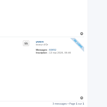
d
A
m
a
m
n
H
a
u
ytotem
t
reveur d'Or
Messages :
83652
Inscription :
13 mai 2026, 06:46
H
a
3 messages • Page
1
sur
1
u