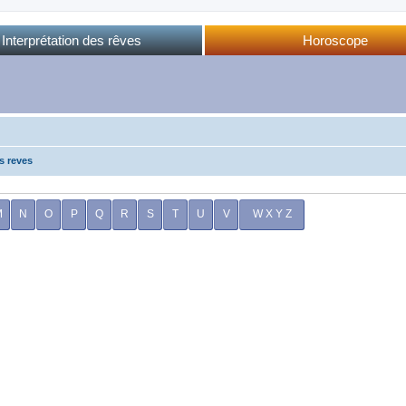
Interprétation des rêves
Horoscope
Dictionnaire des rêves
Horoscope complet
Dictionnaire oriental
Horo phases lunaires
Forum des rêves
Calendrier lunaire
Sommeil et rêves
s reves
M
N
O
P
Q
R
S
T
U
V
W X Y Z