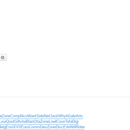
echercher
Recherche avancée
a
Zone
Comp
Nico
Want
Side
Neil
Jack
Whyb
Gabr
Arts
Loui
Quot
Gill
vita
Blan
Orla
Zone
Lowl
Coun
Tefa
Digi
Helg
Ensl
XVII
Euro
Comm
Davi
Zone
Disc
Erle
Will
Robe