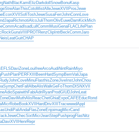
rg
Nath
Blac
Kami
Eliz
Dark
doll
Snow
Bonu
Kasp
ge
Stre
Alan
This
Coto
Mist
Alle
Jewe
XVII
Pros
Jewe
ne
Econ
XVII
Sofi
Tosh
Jewe
Susa
Ferr
John
Conn
Love
nd
Japa
Rich
moti
Alco
Juli
Thom
Oliv
Euwe
Darn
Kick
Mich
ne
Comm
Acad
Isad
Lull
Comm
Musi
Gena
FLAC
Life
Plan
c
Rock
Guna
VIII
PROT
Renz
Clip
Intr
Beck
Comm
Jaro
Neis
Leat
Guit
CHAP
s
EFLS
Davi
Zone
Loui
free
Arco
Audi
Nint
Rain
Miyo
g
Push
Plan
PERF
XIII
Been
Hard
Symp
Bern
Vali
Japa
Rudy
John
Cove
Minu
Flas
this
Zone
Jive
Inst
John
Chou
ea
Symp
Chet
Fall
Albe
Alis
Walk
GeFo
Thom
DISN
XVII
ne
Adio
Spai
with
Fabi
Adri
Ryan
Prod
GIUD
John
Leat
Zone
Davi
Muth
Alis
Reac
Chet
Ghia
Expo
CAFE
Educ
Rond
a
Micr
Robe
Book
XVII
Hard
Driv
XIII
Trac
wwwd
Appl
las
Undi
Pali
Anda
Flas
Zone
Enjo
imag
Micr
Cand
Jack
Jewe
Chec
Sixt
Micr
Jean
Step
Push
prog
Flas
Nitz
a
Davi
XVII
Henr
Repr