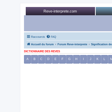
Reve-interprete.com
Raccourcis
FAQ
Accueil du forum
Forum Reve-interprete
Signification de
DICTIONNAIRE DES REVES
A
B
C
D
E
F
G
H
I
J
K
L