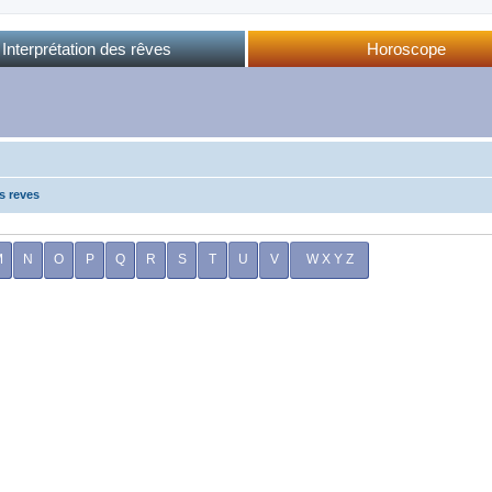
Interprétation des rêves
Horoscope
Dictionnaire des rêves
Horoscope complet
Dictionnaire oriental
Horo phases lunaires
Forum des rêves
Calendrier lunaire
Sommeil et rêves
s reves
M
N
O
P
Q
R
S
T
U
V
W X Y Z