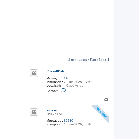
3 messages • Page
1
sur
1
RussellDah
Messages :
54
Inscription :
29 juin 2025, 07:52
Localisation :
Cape Verde
C
Contact :
o
n
H
t
a
a
c
u
ytotem
t
t
reveur d'Or
e
r
Messages :
82730
R
Inscription :
13 mai 2026, 06:46
u
s
s
e