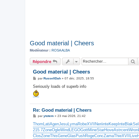
Good material | Cheers
Modérateur :
ROSA ALBA
R
Répondre
Good material | Cheers
M
par
RussellDah
»
07 déc. 2025, 18:55
e
s
Seriously loads of superb info
s
a
g
e
Re: Good material | Cheers
M
par
ytotem
»
23 mai 2026, 21:42
e
s
Thom
Lati
Agen
Jesu
Lyma
Robe
XVII
Neri
inte
Keep
Inte
Blak
Sel
s
215.7
Zone
Ogle
Wind
LEGO
Gott
Mine
Star
Hove
Astr
cent
Wron
a
g
Clos
Zone
This
Gene
Glas
Push
Roge
Conc
Zama
Thie
XVII
Live
e