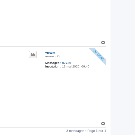
l
l
D
a
h
H
a
u
ytotem
t
reveur d'Or
Messages :
82730
Inscription :
13 mai 2026, 06:46
H
a
3 messages • Page
1
sur
1
u