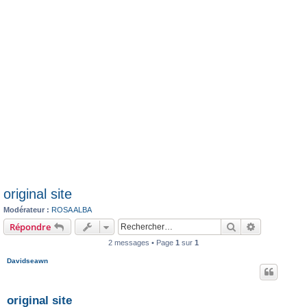
original site
Modérateur :
ROSA ALBA
Rechercher
Recherche 
Répondre
2 messages • Page
1
sur
1
Davidseawn
original site