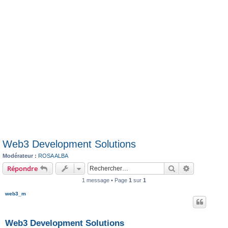
Web3 Development Solutions
Modérateur :
ROSA ALBA
Rechercher
Recherche 
Répondre
1 message • Page
1
sur
1
web3_m
Web3 Development Solutions