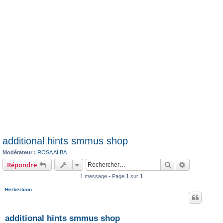
additional hints smmus shop
Modérateur :
ROSA ALBA
Rechercher
Recherche 
Répondre
1 message • Page
1
sur
1
Herbertcon
additional hints smmus shop