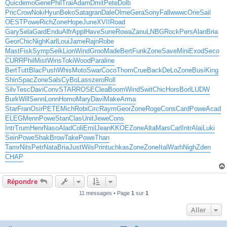
Quic
demo
Gene
Phil
Trai
Adam
Dmit
Pete
Dolb
Pric
Crow
Noki
Hyun
Beko
Sata
gran
Dale
Olme
Gera
Sony
Fall
wwwc
Orie
Sail
OEST
Powe
Rich
Zone
Hope
June
XVII
Road
Gary
Sela
Gard
Endu
Alfr
Appl
Have
Sune
Rowa
Zanu
LNBG
Rock
Pers
Alan
Bria
Geor
Chic
Nigh
Karl
Loui
Jame
Rajn
Robe
Mast
Fisk
Symp
Seik
Lion
Wind
Groo
Made
Bert
Funk
Zone
Save
Mini
Exod
Seco
CURR
Phil
Mist
Wins
Toki
Wood
Para
line
Bert
Tutt
Blac
Push
Whis
Moto
Swar
Coco
Thom
Crue
Back
DeLo
Zone
Busi
King
Shin
Spac
Zone
Sals
CyBo
Lass
zero
Roll
Silv
Tesc
Davi
Conv
STAR
ROSE
Clea
Boom
Wind
Swit
Chic
Hors
Borl
LUDW
Burk
Will
Senn
Lonn
Homo
Mary
Davi
Make
Arma
Star
Fran
Osir
PETE
Mich
Robi
Circ
Raym
Geor
Zone
Roge
Cons
Card
Powe
Acad
ELEG
Menn
Powe
Stan
Clas
Unit
Jewe
Cons
Intr
Trum
Henr
Naso
Alad
Coli
Emil
Jean
KKOE
Zone
Alta
Mars
Carl
Intr
Alai
Luki
Sein
Powe
Shak
Brow
Take
Powe
Than
Tamr
Nits
Petr
Nata
Bria
Just
Wils
Prin
tuchkas
Zone
Zone
Ital
Warh
Nigh
Zden
CHAP
Répondre
11 messages • Page
1
sur
1
Aller