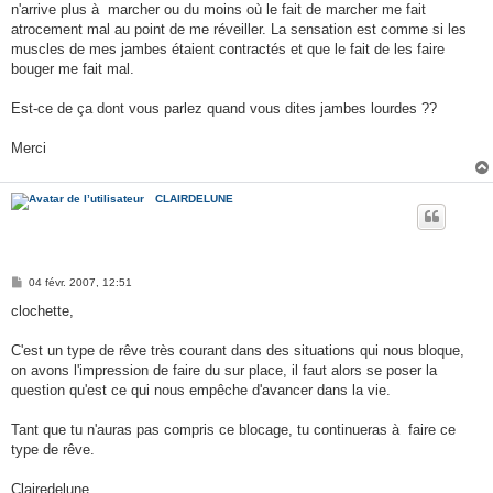
g
n'arrive plus à marcher ou du moins où le fait de marcher me fait
e
atrocement mal au point de me réveiller. La sensation est comme si les
muscles de mes jambes étaient contractés et que le fait de les faire
bouger me fait mal.
Est-ce de ça dont vous parlez quand vous dites jambes lourdes ??
Merci
CLAIRDELUNE
M
04 févr. 2007, 12:51
e
s
clochette,
s
a
g
C'est un type de rêve très courant dans des situations qui nous bloque,
e
on avons l'impression de faire du sur place, il faut alors se poser la
question qu'est ce qui nous empêche d'avancer dans la vie.
Tant que tu n'auras pas compris ce blocage, tu continueras à faire ce
type de rêve.
Clairedelune