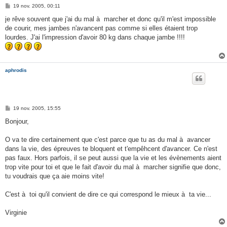
M
19 nov. 2005, 00:11
e
s
je rêve souvent que j'ai du mal à marcher et donc qu'il m'est impossible
s
de courir, mes jambes n'avancent pas comme si elles étaient trop
a
g
lourdes. J'ai l'impression d'avoir 80 kg dans chaque jambe !!!!
e
aphrodis
M
19 nov. 2005, 15:55
e
s
Bonjour,
s
a
g
O va te dire certainement que c'est parce que tu as du mal à avancer
e
dans la vie, des épreuves te bloquent et t'empêhcent d'avancer. Ce n'est
pas faux. Hors parfois, il se peut aussi que la vie et les évènements aient
trop vite pour toi et que le fait d'avoir du mal à marcher signifie que donc,
tu voudrais que ça aie moins vite!
C'est à toi qu'il convient de dire ce qui correspond le mieux à ta vie...
Virginie