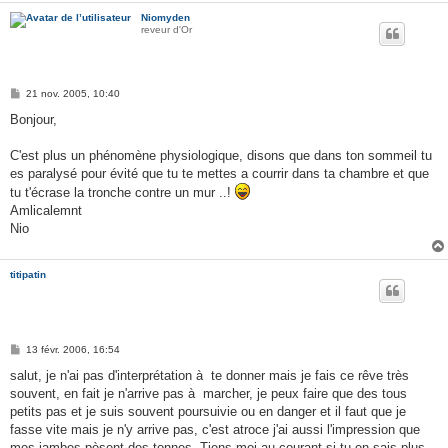
Niomyden
reveur d'Or
M
21 nov. 2005, 10:40
e
s
Bonjour,
s
a
g
C'est plus un phénomène physiologique, disons que dans ton sommeil tu
e
es paralysé pour évité que tu te mettes a courrir dans ta chambre et que
tu t'écrase la tronche contre un mur ..!
Amlicalemnt
Nio
titipatin
M
13 févr. 2006, 16:54
e
s
salut, je n'ai pas d'interprétation à te donner mais je fais ce rêve très
s
souvent, en fait je n'arrive pas à marcher, je peux faire que des tous
a
g
petits pas et je suis souvent poursuivie ou en danger et il faut que je
e
fasse vite mais je n'y arrive pas, c'est atroce j'ai aussi l'impression que
mes jambes pèsent des tonnes. Tiens moi au courant si tu en sais plus,