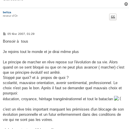
beliza
reveur d'Or
M
05 févr. 2007, 01:29
e
s
Bonsoir à tous
s
a
g
Je rejoins tout le monde et je dirai même plus
e
Le principe de marcher en rêve repose sur l'évolution de sa vie. Alors
quand on se sent bloqué ou que on ne peut plus avancer ( marcher) c'est
que se principre évolutif est arrêté.
Stoppé par quoi? et à propos de quoi ?
scolarité, mauvaise orientation, avenir sentimental, professionnel. Le
choix n'est pas le bon. Après il faut se demander quel mauvais choix et
pourquoi:
éducation, croyance, héritage trangénérationnel et tout le bataclan
c'est un rêve très important marquant les prémisses d'un blocage de son
évolution personnelle et un futur enfermenment dans des conditions de
vie qui ne sont pas les votres.