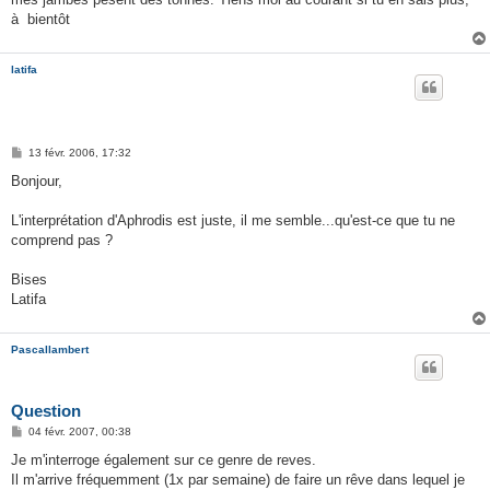
à bientôt
latifa
M
13 févr. 2006, 17:32
e
s
Bonjour,
s
a
g
L'interprétation d'Aphrodis est juste, il me semble...qu'est-ce que tu ne
e
comprend pas ?
Bises
Latifa
Pascallambert
Question
M
04 févr. 2007, 00:38
e
s
Je m'interroge également sur ce genre de reves.
s
Il m'arrive fréquemment (1x par semaine) de faire un rêve dans lequel je
a