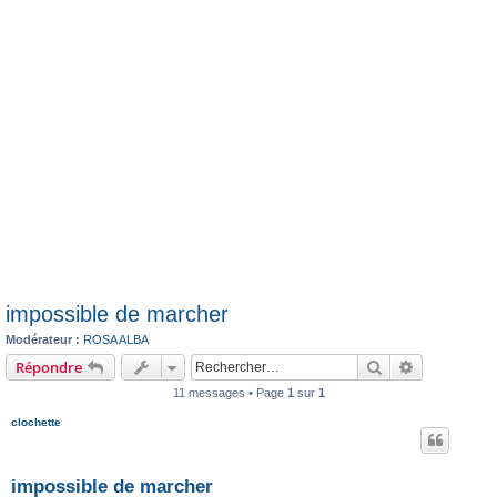
impossible de marcher
Modérateur :
ROSA ALBA
Rechercher
Recherche 
Répondre
11 messages • Page
1
sur
1
clochette
impossible de marcher